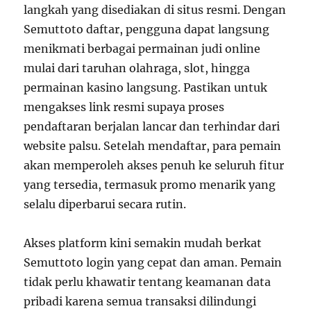
langkah yang disediakan di situs resmi. Dengan
Semuttoto daftar, pengguna dapat langsung
menikmati berbagai permainan judi online
mulai dari taruhan olahraga, slot, hingga
permainan kasino langsung. Pastikan untuk
mengakses link resmi supaya proses
pendaftaran berjalan lancar dan terhindar dari
website palsu. Setelah mendaftar, para pemain
akan memperoleh akses penuh ke seluruh fitur
yang tersedia, termasuk promo menarik yang
selalu diperbarui secara rutin.
Akses platform kini semakin mudah berkat
Semuttoto login yang cepat dan aman. Pemain
tidak perlu khawatir tentang keamanan data
pribadi karena semua transaksi dilindungi