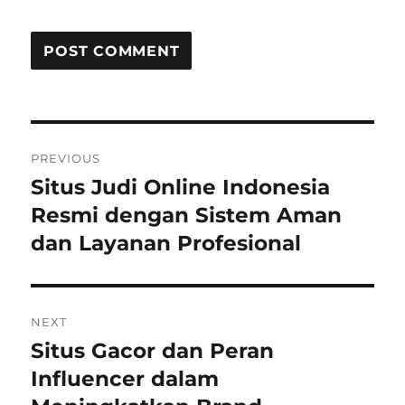
Post
PREVIOUS
navigation
Situs Judi Online Indonesia
Previous
post:
Resmi dengan Sistem Aman
dan Layanan Profesional
NEXT
Situs Gacor dan Peran
Next
post:
Influencer dalam