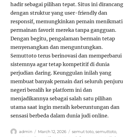
hadir sebagai pilihan tepat. Situs ini dirancang
dengan struktur yang user-friendly dan
responsif, memungkinkan pemain menikmati
permainan favorit mereka tanpa gangguan.
Dengan begitu, pengalaman bermain tetap
menyenangkan dan menguntungkan.
Semuttoto terus berinovasi dan memperbarui
sistemnya agar tetap kompetitif di dunia
perjudian daring. Keunggulan inilah yang
membuat banyak pemain dari seluruh penjuru
negeri beralih ke platform ini dan
menjadikannya sebagai salah satu pilihan
utama saat ingin meraih keberuntungan dan
sensasi berbeda dalam dunia judi online.
Author
Posted
Tags
admin
March 12, 2026
semut toto
,
semuttoto
,