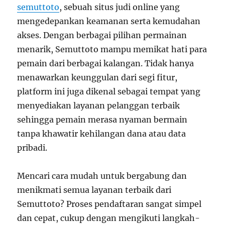
semuttoto
, sebuah situs judi online yang
mengedepankan keamanan serta kemudahan
akses. Dengan berbagai pilihan permainan
menarik, Semuttoto mampu memikat hati para
pemain dari berbagai kalangan. Tidak hanya
menawarkan keunggulan dari segi fitur,
platform ini juga dikenal sebagai tempat yang
menyediakan layanan pelanggan terbaik
sehingga pemain merasa nyaman bermain
tanpa khawatir kehilangan dana atau data
pribadi.
Mencari cara mudah untuk bergabung dan
menikmati semua layanan terbaik dari
Semuttoto? Proses pendaftaran sangat simpel
dan cepat, cukup dengan mengikuti langkah-