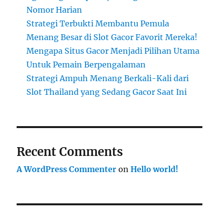
Nomor Harian
Strategi Terbukti Membantu Pemula
Menang Besar di Slot Gacor Favorit Mereka!
Mengapa Situs Gacor Menjadi Pilihan Utama
Untuk Pemain Berpengalaman
Strategi Ampuh Menang Berkali-Kali dari
Slot Thailand yang Sedang Gacor Saat Ini
Recent Comments
A WordPress Commenter
on
Hello world!