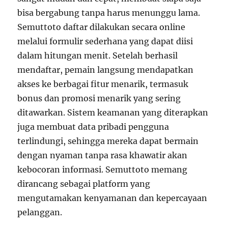
bisa bergabung tanpa harus menunggu lama.
Semuttoto daftar dilakukan secara online
melalui formulir sederhana yang dapat diisi
dalam hitungan menit. Setelah berhasil
mendaftar, pemain langsung mendapatkan
akses ke berbagai fitur menarik, termasuk
bonus dan promosi menarik yang sering
ditawarkan. Sistem keamanan yang diterapkan
juga membuat data pribadi pengguna
terlindungi, sehingga mereka dapat bermain
dengan nyaman tanpa rasa khawatir akan
kebocoran informasi. Semuttoto memang
dirancang sebagai platform yang
mengutamakan kenyamanan dan kepercayaan
pelanggan.