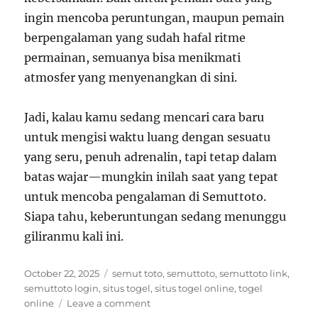
ingin mencoba peruntungan, maupun pemain
berpengalaman yang sudah hafal ritme
permainan, semuanya bisa menikmati
atmosfer yang menyenangkan di sini.
Jadi, kalau kamu sedang mencari cara baru
untuk mengisi waktu luang dengan sesuatu
yang seru, penuh adrenalin, tapi tetap dalam
batas wajar—mungkin inilah saat yang tepat
untuk mencoba pengalaman di Semuttoto.
Siapa tahu, keberuntungan sedang menunggu
giliranmu kali ini.
Posted
Tags
October 22, 2025
semut toto
,
semuttoto
,
semuttoto link
,
on
semuttoto login
,
situs togel
,
situs togel online
,
togel
on
online
Leave a comment
Strategi