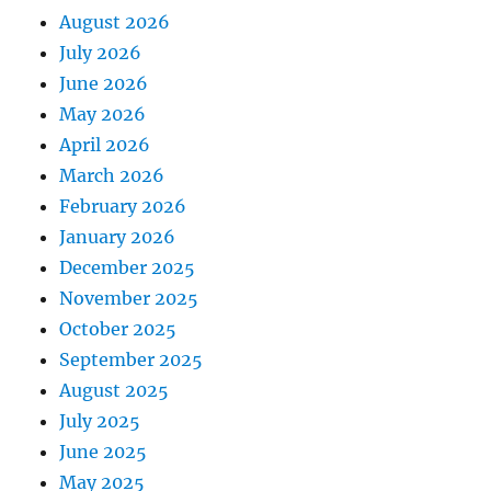
August 2026
July 2026
June 2026
May 2026
April 2026
March 2026
February 2026
January 2026
December 2025
November 2025
October 2025
September 2025
August 2025
July 2025
June 2025
May 2025