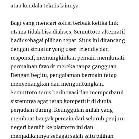
atau kendala teknis lainnya.
Bagi yang mencari solusi terbaik ketika link
utama tidak bisa diakses, Semuttoto alternatif
hadir sebagai pilihan tepat. Situs ini dirancang
dengan struktur yang user-friendly dan
responsif, memungkinkan pemain menikmati
permainan favorit mereka tanpa gangguan.
Dengan begitu, pengalaman bermain tetap
menyenangkan dan menguntungkan.
Semuttoto terus berinovasi dan memperbarui
sistemnya agar tetap kompetitif di dunia
perjudian daring. Keunggulan inilah yang
membuat banyak pemain dari seluruh penjuru
negeri beralih ke platform ini dan
menjadikannya sebagai salah satu pilihan