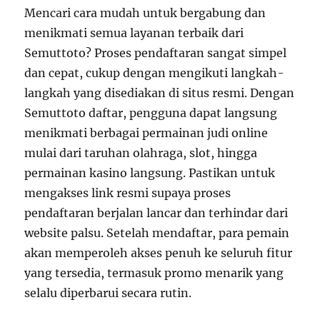
Mencari cara mudah untuk bergabung dan
menikmati semua layanan terbaik dari
Semuttoto? Proses pendaftaran sangat simpel
dan cepat, cukup dengan mengikuti langkah-
langkah yang disediakan di situs resmi. Dengan
Semuttoto daftar, pengguna dapat langsung
menikmati berbagai permainan judi online
mulai dari taruhan olahraga, slot, hingga
permainan kasino langsung. Pastikan untuk
mengakses link resmi supaya proses
pendaftaran berjalan lancar dan terhindar dari
website palsu. Setelah mendaftar, para pemain
akan memperoleh akses penuh ke seluruh fitur
yang tersedia, termasuk promo menarik yang
selalu diperbarui secara rutin.