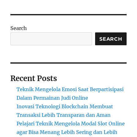
Seru
Mengasah
Keberuntungan
di
Search
Waktu
Senggang
SEARCH
Recent Posts
Teknik Mengelola Emosi Saat Berpartisipasi
Dalam Permainan Judi Online
Inovasi Teknologi Blockchain Membuat
Transaksi Lebih Transparan dan Aman
Pelajari Teknik Mengelola Modal Slot Online
agar Bisa Menang Lebih Sering dan Lebih