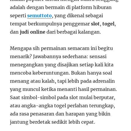
adalah dengan bermain di platform hiburan
seperti
semuttoto
, yang dikenal sebagai
tempat berkumpulnya penggemar
slot
,
togel
,
dan
judi online
dari berbagai kalangan.
Mengapa sih permainan semacam ini begitu
menarik? Jawabannya sederhana: sensasi
menegangkan yang disajikan setiap kali kita
mencoba keberuntungan. Bukan hanya soal
menang atau kalah, tapi lebih pada adrenalin
yang muncul ketika menanti hasil permainan.
Saat simbol-simbol pada slot mulai berputar,
atau angka-angka togel perlahan terungkap,
ada rasa penasaran dan harapan yang bikin
jantung berdetak sedikit lebih cepat.