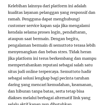
Kelebihan lainnya dari platform ini adalah
kualitas layanan pelanggan yang responsif dan
ramah. Pengguna dapat menghubungi
customer service kapan saja jika mengalami
kendala selama proses login, pendaftaran,
ataupun saat bermain. Dengan begitu,
pengalaman bermain di semuttoto terasa lebih
menyenangkan dan bebas stres. Tidak heran
jika platform ini terus berkembang dan mampu
mempertahankan reputasi sebagai salah satu
situs judi online terpercaya. Semuttoto hadir
sebagai solusi lengkap bagi pecinta taruhan
daring yang mencari kemudahan, keamanan,
dan hiburan tanpa batas, serta tetap bisa
diakses melalui berbagai alternatif link yang
selalu aktif kapan pun dibutuhkan.