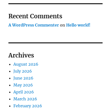
Recent Comments
A WordPress Commenter
on
Hello world!
Archives
August 2026
July 2026
June 2026
May 2026
April 2026
March 2026
February 2026