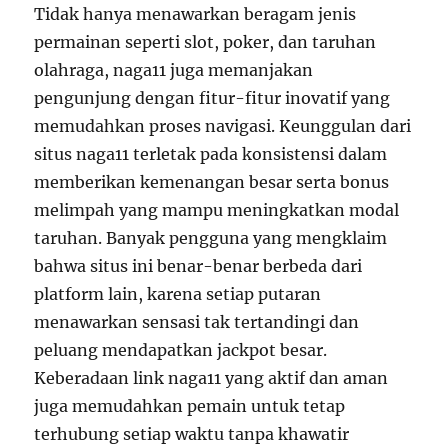
Tidak hanya menawarkan beragam jenis
permainan seperti slot, poker, dan taruhan
olahraga, naga11 juga memanjakan
pengunjung dengan fitur-fitur inovatif yang
memudahkan proses navigasi. Keunggulan dari
situs naga11 terletak pada konsistensi dalam
memberikan kemenangan besar serta bonus
melimpah yang mampu meningkatkan modal
taruhan. Banyak pengguna yang mengklaim
bahwa situs ini benar-benar berbeda dari
platform lain, karena setiap putaran
menawarkan sensasi tak tertandingi dan
peluang mendapatkan jackpot besar.
Keberadaan link naga11 yang aktif dan aman
juga memudahkan pemain untuk tetap
terhubung setiap waktu tanpa khawatir