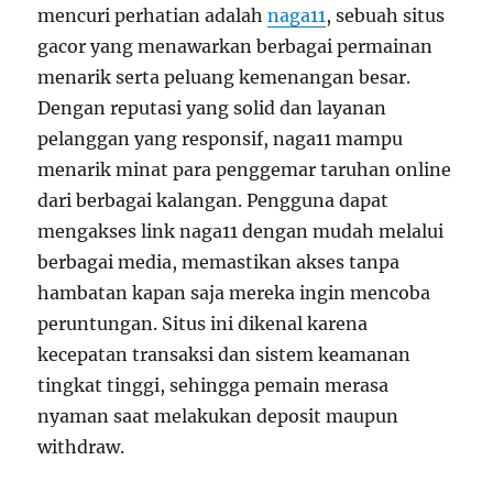
mencuri perhatian adalah
naga11
, sebuah situs
gacor yang menawarkan berbagai permainan
menarik serta peluang kemenangan besar.
Dengan reputasi yang solid dan layanan
pelanggan yang responsif, naga11 mampu
menarik minat para penggemar taruhan online
dari berbagai kalangan. Pengguna dapat
mengakses link naga11 dengan mudah melalui
berbagai media, memastikan akses tanpa
hambatan kapan saja mereka ingin mencoba
peruntungan. Situs ini dikenal karena
kecepatan transaksi dan sistem keamanan
tingkat tinggi, sehingga pemain merasa
nyaman saat melakukan deposit maupun
withdraw.