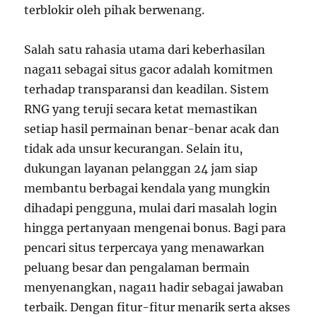
terblokir oleh pihak berwenang.
Salah satu rahasia utama dari keberhasilan
naga11 sebagai situs gacor adalah komitmen
terhadap transparansi dan keadilan. Sistem
RNG yang teruji secara ketat memastikan
setiap hasil permainan benar-benar acak dan
tidak ada unsur kecurangan. Selain itu,
dukungan layanan pelanggan 24 jam siap
membantu berbagai kendala yang mungkin
dihadapi pengguna, mulai dari masalah login
hingga pertanyaan mengenai bonus. Bagi para
pencari situs terpercaya yang menawarkan
peluang besar dan pengalaman bermain
menyenangkan, naga11 hadir sebagai jawaban
terbaik. Dengan fitur-fitur menarik serta akses