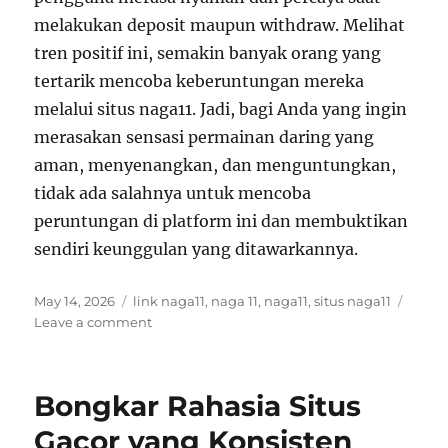
melakukan deposit maupun withdraw. Melihat
tren positif ini, semakin banyak orang yang
tertarik mencoba keberuntungan mereka
melalui situs naga11. Jadi, bagi Anda yang ingin
merasakan sensasi permainan daring yang
aman, menyenangkan, dan menguntungkan,
tidak ada salahnya untuk mencoba
peruntungan di platform ini dan membuktikan
sendiri keunggulan yang ditawarkannya.
Posted
Tags
May 14, 2026
link naga11
,
naga 11
,
naga11
,
situs naga11
on
on
Leave a comment
Bongkar
Rahasia
Slot
Bongkar Rahasia Situs
Online
Gacor
Gacor yang Konsisten
Hari