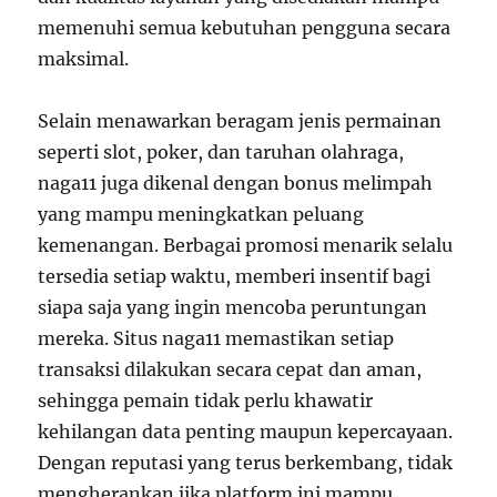
memenuhi semua kebutuhan pengguna secara
maksimal.
Selain menawarkan beragam jenis permainan
seperti slot, poker, dan taruhan olahraga,
naga11 juga dikenal dengan bonus melimpah
yang mampu meningkatkan peluang
kemenangan. Berbagai promosi menarik selalu
tersedia setiap waktu, memberi insentif bagi
siapa saja yang ingin mencoba peruntungan
mereka. Situs naga11 memastikan setiap
transaksi dilakukan secara cepat dan aman,
sehingga pemain tidak perlu khawatir
kehilangan data penting maupun kepercayaan.
Dengan reputasi yang terus berkembang, tidak
mengherankan jika platform ini mampu