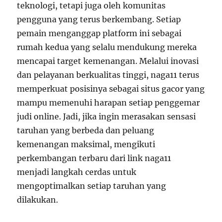
teknologi, tetapi juga oleh komunitas
pengguna yang terus berkembang. Setiap
pemain menganggap platform ini sebagai
rumah kedua yang selalu mendukung mereka
mencapai target kemenangan. Melalui inovasi
dan pelayanan berkualitas tinggi, naga11 terus
memperkuat posisinya sebagai situs gacor yang
mampu memenuhi harapan setiap penggemar
judi online. Jadi, jika ingin merasakan sensasi
taruhan yang berbeda dan peluang
kemenangan maksimal, mengikuti
perkembangan terbaru dari link naga11
menjadi langkah cerdas untuk
mengoptimalkan setiap taruhan yang
dilakukan.