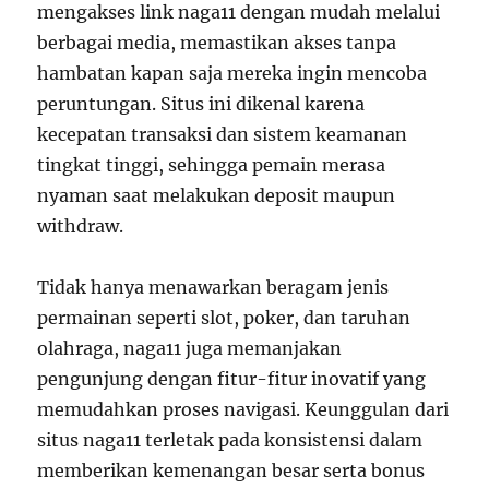
mengakses link naga11 dengan mudah melalui
berbagai media, memastikan akses tanpa
hambatan kapan saja mereka ingin mencoba
peruntungan. Situs ini dikenal karena
kecepatan transaksi dan sistem keamanan
tingkat tinggi, sehingga pemain merasa
nyaman saat melakukan deposit maupun
withdraw.
Tidak hanya menawarkan beragam jenis
permainan seperti slot, poker, dan taruhan
olahraga, naga11 juga memanjakan
pengunjung dengan fitur-fitur inovatif yang
memudahkan proses navigasi. Keunggulan dari
situs naga11 terletak pada konsistensi dalam
memberikan kemenangan besar serta bonus