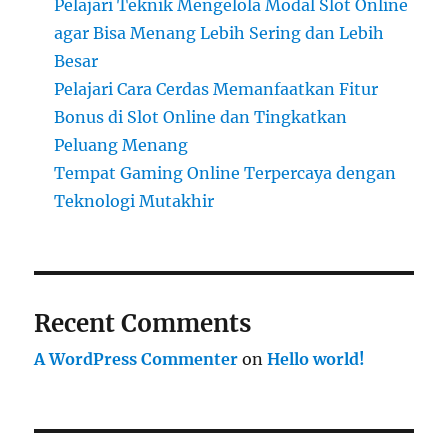
Pelajari Teknik Mengelola Modal Slot Online
agar Bisa Menang Lebih Sering dan Lebih
Besar
Pelajari Cara Cerdas Memanfaatkan Fitur
Bonus di Slot Online dan Tingkatkan
Peluang Menang
Tempat Gaming Online Terpercaya dengan
Teknologi Mutakhir
Recent Comments
A WordPress Commenter
on
Hello world!