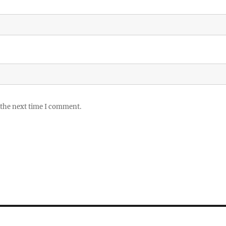
 the next time I comment.