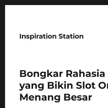
Inspiration Station
Bongkar Rahasia S
yang Bikin Slot 
Menang Besar