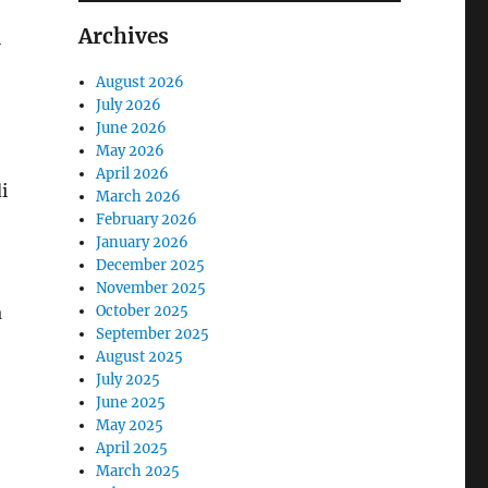
Archives
i
August 2026
July 2026
June 2026
May 2026
April 2026
i
March 2026
February 2026
January 2026
December 2025
November 2025
a
October 2025
September 2025
August 2025
July 2025
June 2025
May 2025
April 2025
March 2025