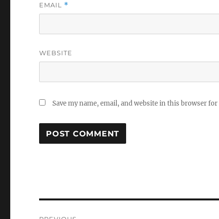
EMAIL
*
WEBSITE
Save my name, email, and website in this browser for
Post