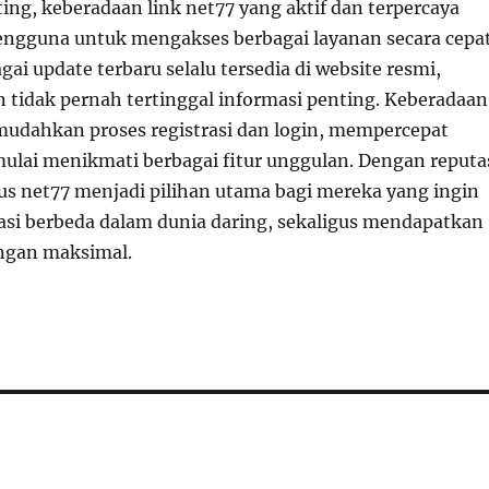
ing, keberadaan link net77 yang aktif dan terpercaya
gguna untuk mengakses berbagai layanan secara cepa
ai update terbaru selalu tersedia di website resmi,
 tidak pernah tertinggal informasi penting. Keberadaan
emudahkan proses registrasi dan login, mempercepat
ulai menikmati berbagai fitur unggulan. Dengan reputa
tus net77 menjadi pilihan utama bagi mereka yang ingin
si berbeda dalam dunia daring, sekaligus mendapatkan
ngan maksimal.