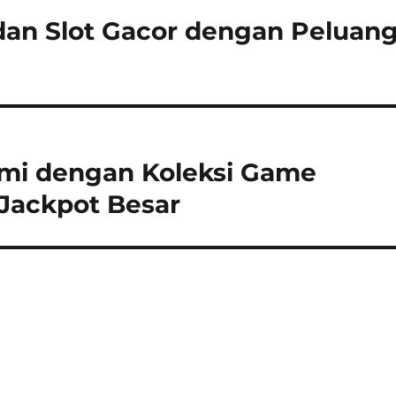
 dan Slot Gacor dengan Peluan
esmi dengan Koleksi Game
Jackpot Besar