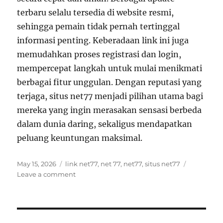
terbaru selalu tersedia di website resmi,
sehingga pemain tidak pernah tertinggal
informasi penting. Keberadaan link ini juga
memudahkan proses registrasi dan login,
mempercepat langkah untuk mulai menikmati
berbagai fitur unggulan. Dengan reputasi yang
terjaga, situs net77 menjadi pilihan utama bagi
mereka yang ingin merasakan sensasi berbeda
dalam dunia daring, sekaligus mendapatkan
peluang keuntungan maksimal.
Posted
Tags
May 15, 2026
link net77
,
net 77
,
net77
,
situs net77
on
on
Leave a comment
Bongkar
Rahasia
Slot
Gacor