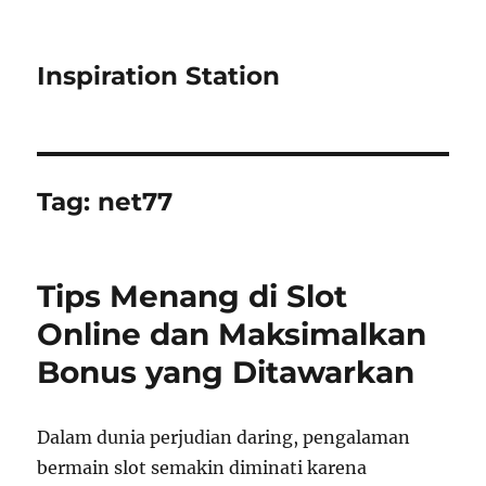
Inspiration Station
Tag:
net77
Tips Menang di Slot
Online dan Maksimalkan
Bonus yang Ditawarkan
Dalam dunia perjudian daring, pengalaman
bermain slot semakin diminati karena