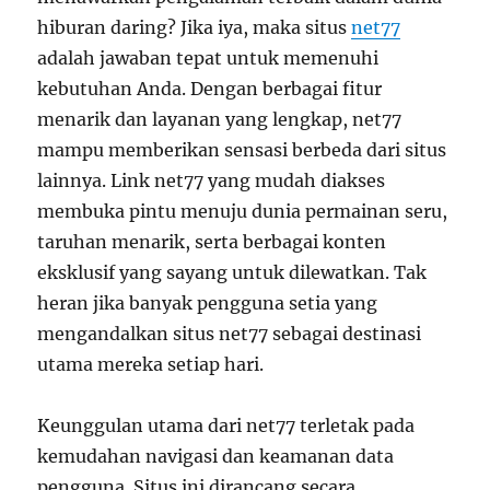
hiburan daring? Jika iya, maka situs
net77
adalah jawaban tepat untuk memenuhi
kebutuhan Anda. Dengan berbagai fitur
menarik dan layanan yang lengkap, net77
mampu memberikan sensasi berbeda dari situs
lainnya. Link net77 yang mudah diakses
membuka pintu menuju dunia permainan seru,
taruhan menarik, serta berbagai konten
eksklusif yang sayang untuk dilewatkan. Tak
heran jika banyak pengguna setia yang
mengandalkan situs net77 sebagai destinasi
utama mereka setiap hari.
Keunggulan utama dari net77 terletak pada
kemudahan navigasi dan keamanan data
pengguna. Situs ini dirancang secara