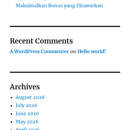
Maksimalkan Bonus yang Ditawarkan
Recent Comments
A WordPress Commenter
on
Hello world!
Archives
August 2026
July 2026
June 2026
May 2026
April 2026