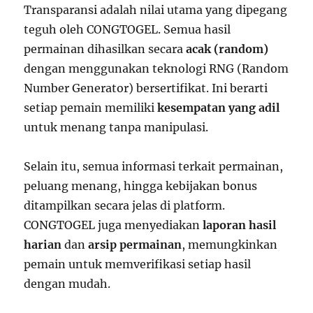
Transparansi adalah nilai utama yang dipegang
teguh oleh CONGTOGEL. Semua hasil
permainan dihasilkan secara
acak (random)
dengan menggunakan teknologi RNG (Random
Number Generator) bersertifikat. Ini berarti
setiap pemain memiliki
kesempatan yang adil
untuk menang tanpa manipulasi.
Selain itu, semua informasi terkait permainan,
peluang menang, hingga kebijakan bonus
ditampilkan secara jelas di platform.
CONGTOGEL juga menyediakan
laporan hasil
harian
dan
arsip permainan
, memungkinkan
pemain untuk memverifikasi setiap hasil
dengan mudah.