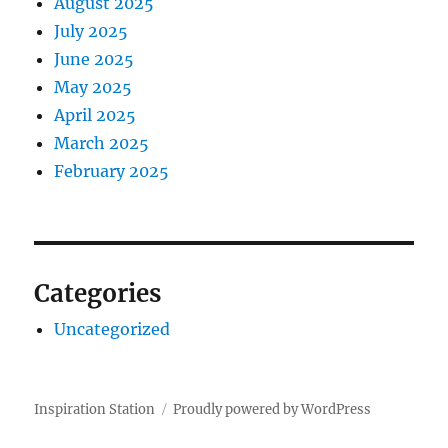
August 2025
July 2025
June 2025
May 2025
April 2025
March 2025
February 2025
Categories
Uncategorized
Inspiration Station
Proudly powered by WordPress