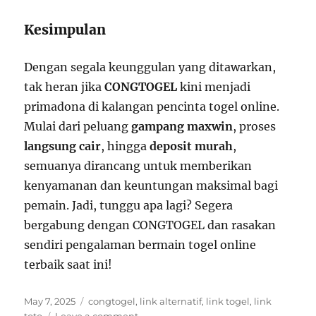
Kesimpulan
Dengan segala keunggulan yang ditawarkan,
tak heran jika
CONGTOGEL
kini menjadi
primadona di kalangan pencinta togel online.
Mulai dari peluang
gampang maxwin
, proses
langsung cair
, hingga
deposit murah
,
semuanya dirancang untuk memberikan
kenyamanan dan keuntungan maksimal bagi
pemain. Jadi, tunggu apa lagi? Segera
bergabung dengan CONGTOGEL dan rasakan
sendiri pengalaman bermain togel online
terbaik saat ini!
Posted
Tags
May 7, 2025
congtogel
,
link alternatif
,
link togel
,
link
on
on