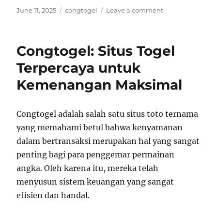
Posted
Tags
on
June 11, 2025
congtogel
Leave a comment
on
Mengenal
Congtogel:
Platform
Congtogel: Situs Togel
Terpercaya
untuk
Terpercaya untuk
Pengalaman
Kemenangan Maksimal
Togel
Online
yang
Aman
Congtogel adalah salah satu situs toto ternama
dan
yang memahami betul bahwa kenyamanan
Nyaman
dalam bertransaksi merupakan hal yang sangat
penting bagi para penggemar permainan
angka. Oleh karena itu, mereka telah
menyusun sistem keuangan yang sangat
efisien dan handal.