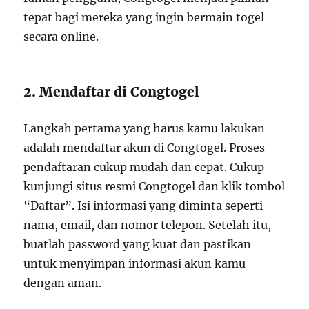
tepat bagi mereka yang ingin bermain togel
secara online.
2. Mendaftar di Congtogel
Langkah pertama yang harus kamu lakukan
adalah mendaftar akun di Congtogel. Proses
pendaftaran cukup mudah dan cepat. Cukup
kunjungi situs resmi Congtogel dan klik tombol
“Daftar”. Isi informasi yang diminta seperti
nama, email, dan nomor telepon. Setelah itu,
buatlah password yang kuat dan pastikan
untuk menyimpan informasi akun kamu
dengan aman.