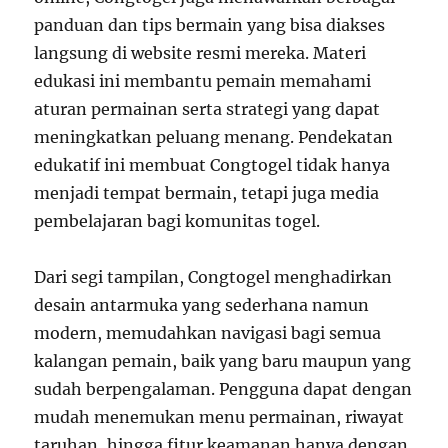
panduan dan tips bermain yang bisa diakses
langsung di website resmi mereka. Materi
edukasi ini membantu pemain memahami
aturan permainan serta strategi yang dapat
meningkatkan peluang menang. Pendekatan
edukatif ini membuat Congtogel tidak hanya
menjadi tempat bermain, tetapi juga media
pembelajaran bagi komunitas togel.
Dari segi tampilan, Congtogel menghadirkan
desain antarmuka yang sederhana namun
modern, memudahkan navigasi bagi semua
kalangan pemain, baik yang baru maupun yang
sudah berpengalaman. Pengguna dapat dengan
mudah menemukan menu permainan, riwayat
taruhan, hingga fitur keamanan hanya dengan