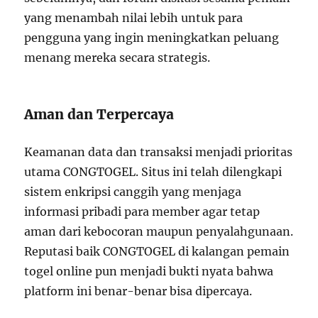
yang menambah nilai lebih untuk para
pengguna yang ingin meningkatkan peluang
menang mereka secara strategis.
Aman dan Terpercaya
Keamanan data dan transaksi menjadi prioritas
utama CONGTOGEL. Situs ini telah dilengkapi
sistem enkripsi canggih yang menjaga
informasi pribadi para member agar tetap
aman dari kebocoran maupun penyalahgunaan.
Reputasi baik CONGTOGEL di kalangan pemain
togel online pun menjadi bukti nyata bahwa
platform ini benar-benar bisa dipercaya.