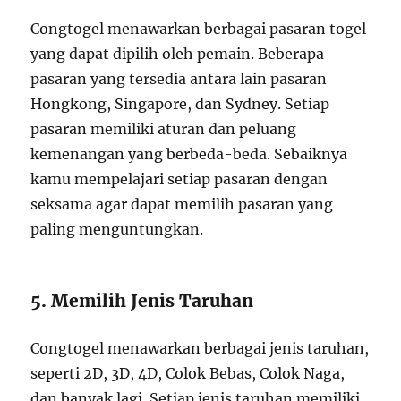
Congtogel menawarkan berbagai pasaran togel
yang dapat dipilih oleh pemain. Beberapa
pasaran yang tersedia antara lain pasaran
Hongkong, Singapore, dan Sydney. Setiap
pasaran memiliki aturan dan peluang
kemenangan yang berbeda-beda. Sebaiknya
kamu mempelajari setiap pasaran dengan
seksama agar dapat memilih pasaran yang
paling menguntungkan.
5. Memilih Jenis Taruhan
Congtogel menawarkan berbagai jenis taruhan,
seperti 2D, 3D, 4D, Colok Bebas, Colok Naga,
dan banyak lagi. Setiap jenis taruhan memiliki