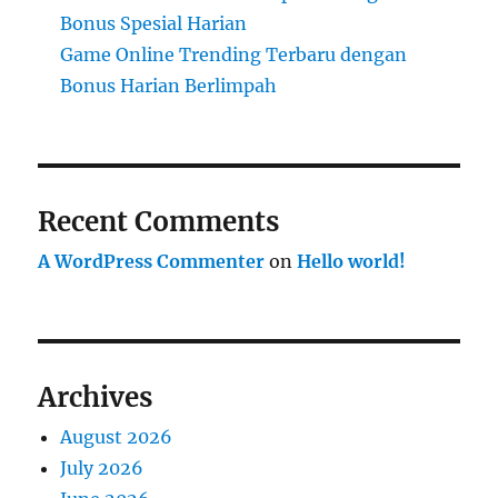
Bonus Spesial Harian
Game Online Trending Terbaru dengan
Bonus Harian Berlimpah
Recent Comments
A WordPress Commenter
on
Hello world!
Archives
August 2026
July 2026