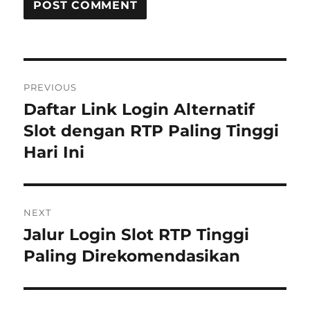
Post
PREVIOUS
navigation
Daftar Link Login Alternatif
Previous
post:
Slot dengan RTP Paling Tinggi
Hari Ini
NEXT
Jalur Login Slot RTP Tinggi
Next
post:
Paling Direkomendasikan