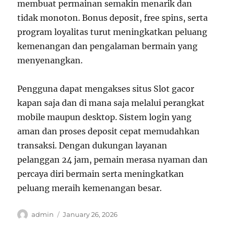
membuat permainan semakin menarik dan
tidak monoton. Bonus deposit, free spins, serta
program loyalitas turut meningkatkan peluang
kemenangan dan pengalaman bermain yang
menyenangkan.
Pengguna dapat mengakses situs Slot gacor
kapan saja dan di mana saja melalui perangkat
mobile maupun desktop. Sistem login yang
aman dan proses deposit cepat memudahkan
transaksi. Dengan dukungan layanan
pelanggan 24 jam, pemain merasa nyaman dan
percaya diri bermain serta meningkatkan
peluang meraih kemenangan besar.
Author
Posted
admin
January 26, 2026
on