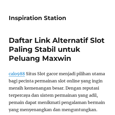
Inspiration Station
Daftar Link Alternatif Slot
Paling Stabil untuk
Peluang Maxwin
calo988
Situs Slot gacor menjadi pilihan utama
bagi pecinta permainan slot online yang ingin
meraih kemenangan besar. Dengan reputasi
terpercaya dan sistem permainan yang adil,
pemain dapat menikmati pengalaman bermain
yang menyenangkan dan menguntungkan.