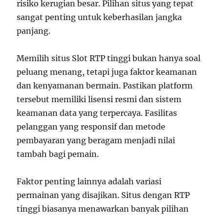
risiko kerugian besar. Pilihan situs yang tepat
sangat penting untuk keberhasilan jangka
panjang.
Memilih situs Slot RTP tinggi bukan hanya soal
peluang menang, tetapi juga faktor keamanan
dan kenyamanan bermain. Pastikan platform
tersebut memiliki lisensi resmi dan sistem
keamanan data yang terpercaya. Fasilitas
pelanggan yang responsif dan metode
pembayaran yang beragam menjadi nilai
tambah bagi pemain.
Faktor penting lainnya adalah variasi
permainan yang disajikan. Situs dengan RTP
tinggi biasanya menawarkan banyak pilihan