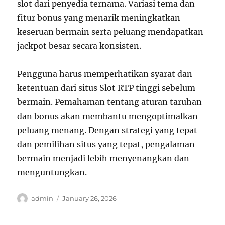
slot dari penyedia ternama. Variasi tema dan
fitur bonus yang menarik meningkatkan
keseruan bermain serta peluang mendapatkan
jackpot besar secara konsisten.
Pengguna harus memperhatikan syarat dan
ketentuan dari situs Slot RTP tinggi sebelum
bermain. Pemahaman tentang aturan taruhan
dan bonus akan membantu mengoptimalkan
peluang menang. Dengan strategi yang tepat
dan pemilihan situs yang tepat, pengalaman
bermain menjadi lebih menyenangkan dan
menguntungkan.
Author
Posted
admin
January 26, 2026
on