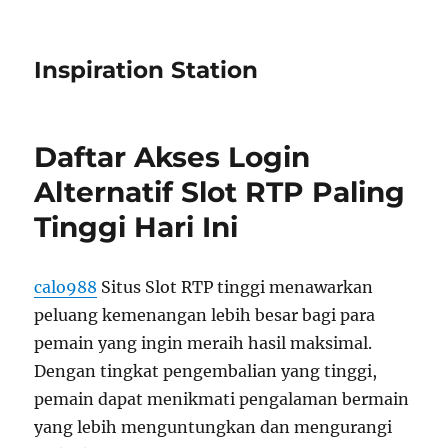
Inspiration Station
Daftar Akses Login
Alternatif Slot RTP Paling
Tinggi Hari Ini
calo988
Situs Slot RTP tinggi menawarkan
peluang kemenangan lebih besar bagi para
pemain yang ingin meraih hasil maksimal.
Dengan tingkat pengembalian yang tinggi,
pemain dapat menikmati pengalaman bermain
yang lebih menguntungkan dan mengurangi