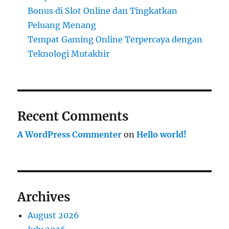
Bonus di Slot Online dan Tingkatkan
Peluang Menang
Tempat Gaming Online Terpercaya dengan
Teknologi Mutakhir
Recent Comments
A WordPress Commenter
on
Hello world!
Archives
August 2026