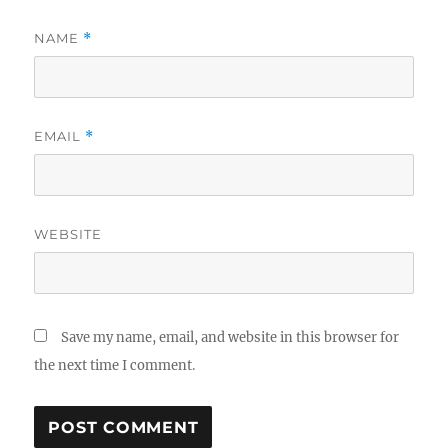
NAME
*
EMAIL
*
WEBSITE
Save my name, email, and website in this browser for
the next time I comment.