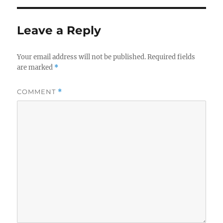
Leave a Reply
Your email address will not be published.
Required fields
are marked
*
COMMENT
*