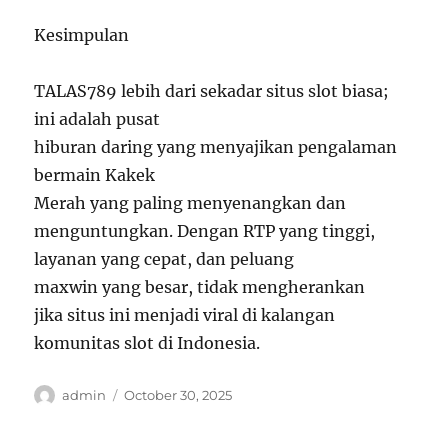
Kesimpulan
TALAS789 lebih dari sekadar situs slot biasa;
ini adalah pusat
hiburan daring yang menyajikan pengalaman
bermain Kakek
Merah yang paling menyenangkan dan
menguntungkan. Dengan RTP yang tinggi,
layanan yang cepat, dan peluang
maxwin yang besar, tidak mengherankan
jika situs ini menjadi viral di kalangan
komunitas slot di Indonesia.
Author
Posted
admin
October 30, 2025
on