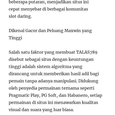
beberapa putaran, menjadikan situs ini
cepat menyebar di berbagai komunitas
slot daring.
Dikenal Gacor dan Peluang Maxwin yang
Tinggi
Salah satu faktor yang membuat TALAS789
disebut sebagai situs dengan keuntungan
tinggi adalah sistem algoritma yang
dirancang untuk memberikan hasil adil bagi
pemain tanpa adanya manipulasi. Didukung
oleh penyedia permainan ternama seperti
Pragmatic Play, PG Soft, dan Habanero, setiap
permainan di situs ini menawarkan kualitas
visual dan suara yang luar biasa.