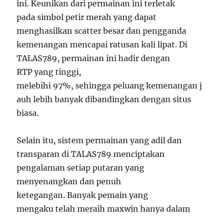
ini. Keunikan dari permainan ini terletak
pada simbol petir merah yang dapat
menghasilkan scatter besar dan pengganda
kemenangan mencapai ratusan kali lipat. Di
TALAS789, permainan ini hadir dengan
RTP yang tinggi,
melebihi 97%, sehingga peluang kemenangan j
auh lebih banyak dibandingkan dengan situs
biasa.
Selain itu, sistem permainan yang adil dan
transparan di TALAS789 menciptakan
pengalaman setiap putaran yang
menyenangkan dan penuh
ketegangan. Banyak pemain yang
mengaku telah meraih maxwin hanya dalam