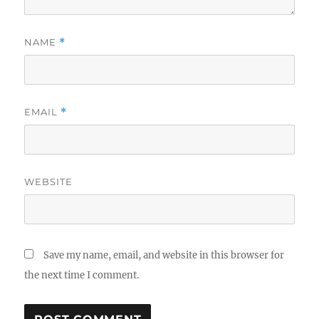
NAME
*
EMAIL
*
WEBSITE
Save my name, email, and website in this browser for
the next time I comment.