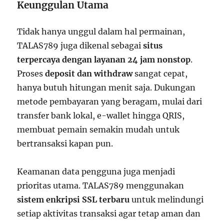
Keunggulan Utama
Tidak hanya unggul dalam hal permainan,
TALAS789 juga dikenal sebagai
situs
terpercaya dengan layanan 24 jam nonstop
.
Proses
deposit dan withdraw
sangat cepat,
hanya butuh hitungan menit saja. Dukungan
metode pembayaran yang beragam, mulai dari
transfer bank lokal, e-wallet hingga QRIS,
membuat pemain semakin mudah untuk
bertransaksi kapan pun.
Keamanan data pengguna juga menjadi
prioritas utama. TALAS789 menggunakan
sistem enkripsi SSL terbaru
untuk melindungi
setiap aktivitas transaksi agar tetap aman dan