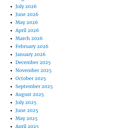
July 2026
June 2026
May 2026
April 2026
March 2026
February 2026
January 2026
December 2025
November 2025
October 2025
September 2025
August 2025
July 2025
June 2025
May 2025
April 2025