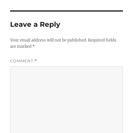
Leave a Reply
Your email address will not be published.
Required fields
are marked
*
COMMENT
*