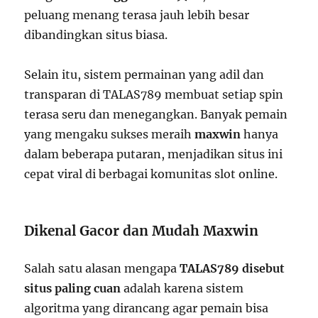
peluang menang terasa jauh lebih besar
dibandingkan situs biasa.
Selain itu, sistem permainan yang adil dan
transparan di TALAS789 membuat setiap spin
terasa seru dan menegangkan. Banyak pemain
yang mengaku sukses meraih
maxwin
hanya
dalam beberapa putaran, menjadikan situs ini
cepat viral di berbagai komunitas slot online.
Dikenal Gacor dan Mudah Maxwin
Salah satu alasan mengapa
TALAS789 disebut
situs paling cuan
adalah karena sistem
algoritma yang dirancang agar pemain bisa