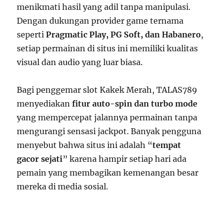
menikmati hasil yang adil tanpa manipulasi.
Dengan dukungan provider game ternama
seperti
Pragmatic Play, PG Soft, dan Habanero
,
setiap permainan di situs ini memiliki kualitas
visual dan audio yang luar biasa.
Bagi penggemar slot Kakek Merah, TALAS789
menyediakan
fitur auto-spin dan turbo mode
yang mempercepat jalannya permainan tanpa
mengurangi sensasi jackpot. Banyak pengguna
menyebut bahwa situs ini adalah “
tempat
gacor sejati
” karena hampir setiap hari ada
pemain yang membagikan kemenangan besar
mereka di media sosial.