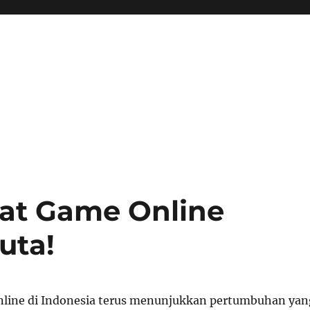
at Game Online
uta!
nline di Indonesia terus menunjukkan pertumbuhan yan