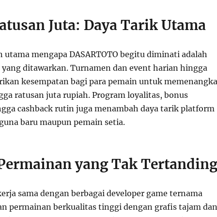
atusan Juta: Daya Tarik Utama
an utama mengapa DASARTOTO begitu diminati adalah
 yang ditawarkan. Turnamen dan event harian hingga
ikan kesempatan bagi para pemain untuk memenangk
gga ratusan juta rupiah. Program loyalitas, bonus
ngga cashback rutin juga menambah daya tarik platform
gguna baru maupun pemain setia.
 Permainan yang Tak Tertanding
rja sama dengan berbagai developer game ternama
n permainan berkualitas tinggi dengan grafis tajam da