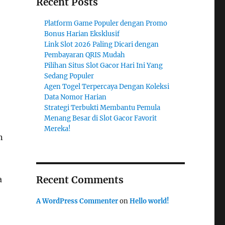
Recent Posts
Platform Game Populer dengan Promo
Bonus Harian Eksklusif
Link Slot 2026 Paling Dicari dengan
Pembayaran QRIS Mudah
Pilihan Situs Slot Gacor Hari Ini Yang
Sedang Populer
Agen Togel Terpercaya Dengan Koleksi
Data Nomor Harian
Strategi Terbukti Membantu Pemula
Menang Besar di Slot Gacor Favorit
Mereka!
n
Recent Comments
a
A WordPress Commenter
on
Hello world!