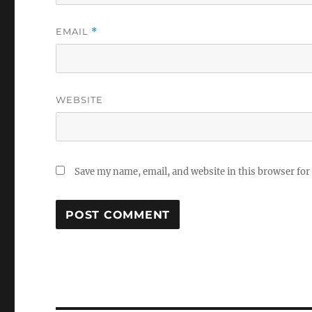
EMAIL
*
WEBSITE
Save my name, email, and website in this browser for