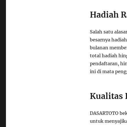
Hadiah R
Salah satu alas
besarnya hadiah
bulanan member
total hadiah hin
pendaftaran, hi
ini di mata pen
Kualitas
DASARTOTO beke
untuk menyajika