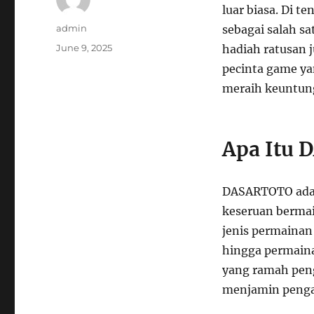
luar biasa. Di t
Author
admin
sebagai salah s
Posted
June 9, 2025
hadiah ratusan j
on
pecinta game ya
meraih keuntun
Apa Itu
DASARTOTO adal
keseruan bermai
jenis permainan 
hingga permain
yang ramah pen
menjamin penga