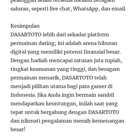
pelanggan selalu tersedia melalui beragam
saluran, seperti live chat, WhatsApp, dan email.
Kesimpulan
DASARTOTO lebih dari sekadar platform
permainan daring; ini adalah arena hiburan
digital yang memiliki potensi finansial besar.
Dengan hadiah mencapai ratusan juta rupiah,
tingkat keamanan yang tinggi, dan beragam
permainan menarik, DASARTOTO telah
menjadi pilihan utama bagi para gamer di
Indonesia. Jika Anda ingin bermain sambil
mendapatkan keuntungan, inilah saat yang
tepat untuk bergabung dengan DASARTOTO
dan nikmati pengalaman meraih kemenangan
besar!