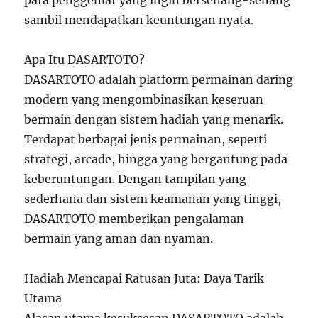
para penggemar yang ingin bersenang-senang
sambil mendapatkan keuntungan nyata.
Apa Itu DASARTOTO?
DASARTOTO adalah platform permainan daring
modern yang mengombinasikan keseruan
bermain dengan sistem hadiah yang menarik.
Terdapat berbagai jenis permainan, seperti
strategi, arcade, hingga yang bergantung pada
keberuntungan. Dengan tampilan yang
sederhana dan sistem keamanan yang tinggi,
DASARTOTO memberikan pengalaman
bermain yang aman dan nyaman.
Hadiah Mencapai Ratusan Juta: Daya Tarik
Utama