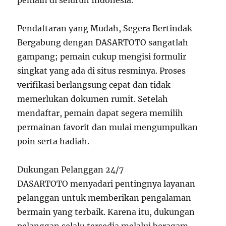
pemain di seluruh Indonesia.
Pendaftaran yang Mudah, Segera Bertindak
Bergabung dengan DASARTOTO sangatlah
gampang; pemain cukup mengisi formulir
singkat yang ada di situs resminya. Proses
verifikasi berlangsung cepat dan tidak
memerlukan dokumen rumit. Setelah
mendaftar, pemain dapat segera memilih
permainan favorit dan mulai mengumpulkan
poin serta hadiah.
Dukungan Pelanggan 24/7
DASARTOTO menyadari pentingnya layanan
pelanggan untuk memberikan pengalaman
bermain yang terbaik. Karena itu, dukungan