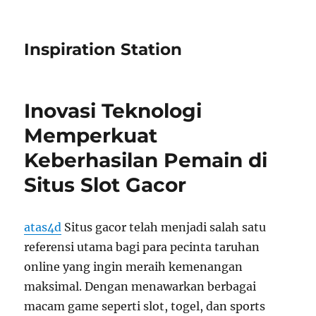
Inspiration Station
Inovasi Teknologi
Memperkuat
Keberhasilan Pemain di
Situs Slot Gacor
atas4d
Situs gacor telah menjadi salah satu
referensi utama bagi para pecinta taruhan
online yang ingin meraih kemenangan
maksimal. Dengan menawarkan berbagai
macam game seperti slot, togel, dan sports