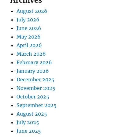
Archives
August 2026
July 2026
June 2026
May 2026
April 2026
March 2026
February 2026
January 2026
December 2025
November 2025
October 2025
September 2025
August 2025
July 2025
June 2025