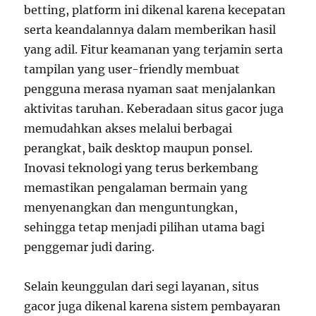
betting, platform ini dikenal karena kecepatan
serta keandalannya dalam memberikan hasil
yang adil. Fitur keamanan yang terjamin serta
tampilan yang user-friendly membuat
pengguna merasa nyaman saat menjalankan
aktivitas taruhan. Keberadaan situs gacor juga
memudahkan akses melalui berbagai
perangkat, baik desktop maupun ponsel.
Inovasi teknologi yang terus berkembang
memastikan pengalaman bermain yang
menyenangkan dan menguntungkan,
sehingga tetap menjadi pilihan utama bagi
penggemar judi daring.
Selain keunggulan dari segi layanan, situs
gacor juga dikenal karena sistem pembayaran