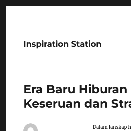
Inspiration Station
Era Baru Hiburan 
Keseruan dan Str
Dalam lanskap h