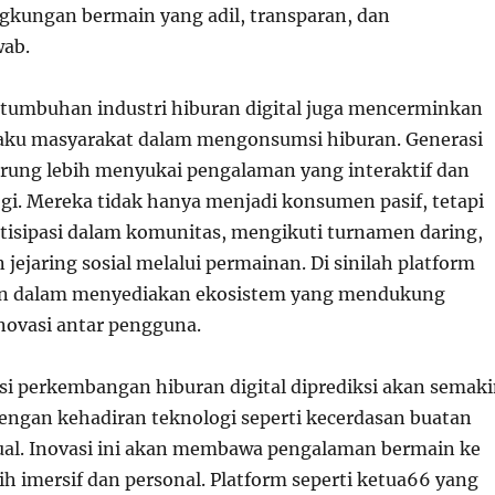
gkungan bermain yang adil, transparan, dan
wab.
tumbuhan industri hiburan digital juga mencerminkan
aku masyarakat dalam mengonsumsi hiburan. Generasi
rung lebih menyukai pengalaman yang interaktif dan
ogi. Mereka tidak hanya menjadi konsumen pasif, tetapi
artisipasi dalam komunitas, mengikuti turnamen daring,
ejaring sosial melalui permainan. Di sinilah platform
n dalam menyediakan ekosistem yang mendukung
inovasi antar pengguna.
si perkembangan hiburan digital diprediksi akan semak
dengan kehadiran teknologi seperti kecerdasan buatan
rtual. Inovasi ini akan membawa pengalaman bermain ke
ih imersif dan personal. Platform seperti ketua66 yang