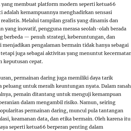
k yang membuat platform modern seperti ketua66
ti adalah kemampuannya menghadirkan sensasi
ealistis. Melalui tampilan grafis yang dinamis dan
n yang inovatif, pengguna merasa seolah-olah berada
g berbeda — penuh strategi, keberuntungan, dan
ini menjadikan pengalaman bermain tidak hanya sebagai
 tetapi juga sebagai aktivitas yang menuntut kecermata
 keputusan cepat.
buran, permainan daring juga memiliki daya tarik
na peluang untuk meraih keuntungan nyata. Dalam ranah
salnya, pemain ditantang untuk menguji kemampuan
keberanian dalam mengambil risiko. Namun, seiring
pularitas permainan daring, muncul pula tantangan
ulasi, keamanan data, dan etika bermain. Oleh karena itu
caya seperti ketua66 berperan penting dalam