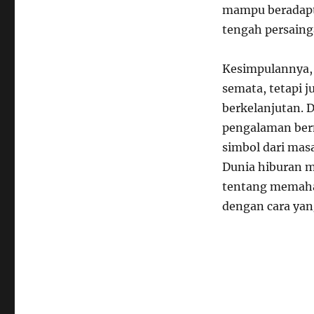
mampu beradaptas
tengah persainga
Kesimpulannya, 
semata, tetapi j
berkelanjutan. 
pengalaman berm
simbol dari mas
Dunia hiburan 
tentang memaham
dengan cara yang