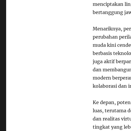
menciptakan lin
bertanggung ja
Menariknya, per
perubahan peril
muda kini cende
berbasis teknol
juga aktif berp
dan membangun j
modern berpera
kolaborasi dan 
Ke depan, poten
luas, terutama 
dan realitas vi
tingkat yang leb