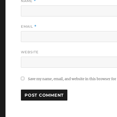
NAME
*
EMAIL
*
WEBSITE
Save my name, email, and website in this browser for