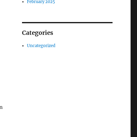
February 2025
Categories
Uncategorized
in