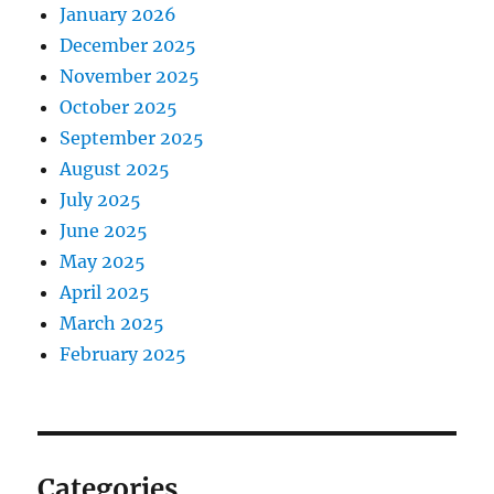
January 2026
December 2025
November 2025
October 2025
September 2025
August 2025
July 2025
June 2025
May 2025
April 2025
March 2025
February 2025
Categories