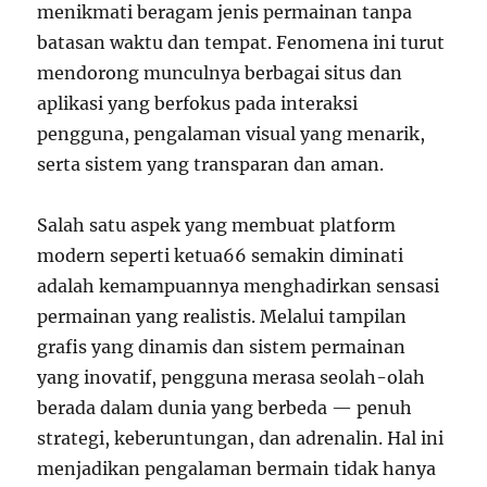
menikmati beragam jenis permainan tanpa
batasan waktu dan tempat. Fenomena ini turut
mendorong munculnya berbagai situs dan
aplikasi yang berfokus pada interaksi
pengguna, pengalaman visual yang menarik,
serta sistem yang transparan dan aman.
Salah satu aspek yang membuat platform
modern seperti ketua66 semakin diminati
adalah kemampuannya menghadirkan sensasi
permainan yang realistis. Melalui tampilan
grafis yang dinamis dan sistem permainan
yang inovatif, pengguna merasa seolah-olah
berada dalam dunia yang berbeda — penuh
strategi, keberuntungan, dan adrenalin. Hal ini
menjadikan pengalaman bermain tidak hanya