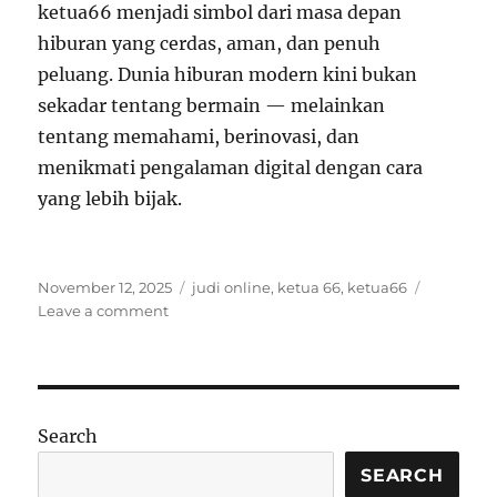
ketua66 menjadi simbol dari masa depan
hiburan yang cerdas, aman, dan penuh
peluang. Dunia hiburan modern kini bukan
sekadar tentang bermain — melainkan
tentang memahami, berinovasi, dan
menikmati pengalaman digital dengan cara
yang lebih bijak.
Posted
Tags
November 12, 2025
judi online
,
ketua 66
,
ketua66
on
on
Leave a comment
Era
Baru
Hiburan
Digital:
Antara
Search
Keseruan
dan
SEARCH
Strategi