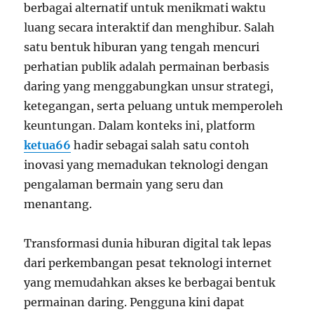
berbagai alternatif untuk menikmati waktu
luang secara interaktif dan menghibur. Salah
satu bentuk hiburan yang tengah mencuri
perhatian publik adalah permainan berbasis
daring yang menggabungkan unsur strategi,
ketegangan, serta peluang untuk memperoleh
keuntungan. Dalam konteks ini, platform
ketua66
hadir sebagai salah satu contoh
inovasi yang memadukan teknologi dengan
pengalaman bermain yang seru dan
menantang.
Transformasi dunia hiburan digital tak lepas
dari perkembangan pesat teknologi internet
yang memudahkan akses ke berbagai bentuk
permainan daring. Pengguna kini dapat