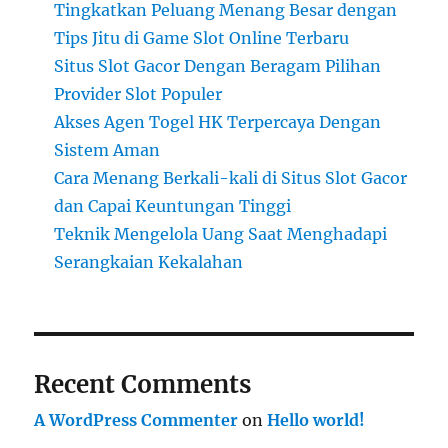
Tingkatkan Peluang Menang Besar dengan
Tips Jitu di Game Slot Online Terbaru
Situs Slot Gacor Dengan Beragam Pilihan
Provider Slot Populer
Akses Agen Togel HK Terpercaya Dengan
Sistem Aman
Cara Menang Berkali-kali di Situs Slot Gacor
dan Capai Keuntungan Tinggi
Teknik Mengelola Uang Saat Menghadapi
Serangkaian Kekalahan
Recent Comments
A WordPress Commenter
on
Hello world!