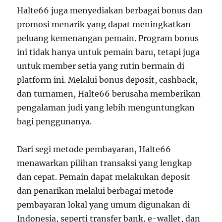
Halte66 juga menyediakan berbagai bonus dan
promosi menarik yang dapat meningkatkan
peluang kemenangan pemain. Program bonus
ini tidak hanya untuk pemain baru, tetapi juga
untuk member setia yang rutin bermain di
platform ini. Melalui bonus deposit, cashback,
dan turnamen, Halte66 berusaha memberikan
pengalaman judi yang lebih menguntungkan
bagi penggunanya.
Dari segi metode pembayaran, Halte66
menawarkan pilihan transaksi yang lengkap
dan cepat. Pemain dapat melakukan deposit
dan penarikan melalui berbagai metode
pembayaran lokal yang umum digunakan di
Indonesia, seperti transfer bank, e-wallet, dan