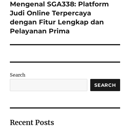
Mengenal SGA338: Platform
Next
post:
Judi Online Terpercaya
dengan Fitur Lengkap dan
Pelayanan Prima
Search
SEARCH
Recent Posts