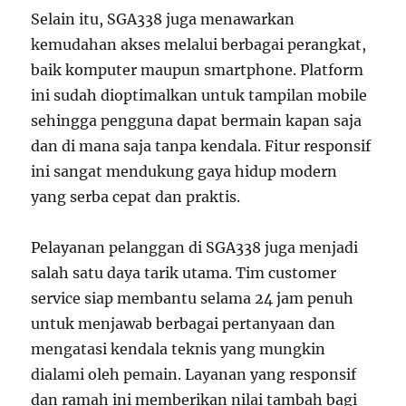
Selain itu, SGA338 juga menawarkan
kemudahan akses melalui berbagai perangkat,
baik komputer maupun smartphone. Platform
ini sudah dioptimalkan untuk tampilan mobile
sehingga pengguna dapat bermain kapan saja
dan di mana saja tanpa kendala. Fitur responsif
ini sangat mendukung gaya hidup modern
yang serba cepat dan praktis.
Pelayanan pelanggan di SGA338 juga menjadi
salah satu daya tarik utama. Tim customer
service siap membantu selama 24 jam penuh
untuk menjawab berbagai pertanyaan dan
mengatasi kendala teknis yang mungkin
dialami oleh pemain. Layanan yang responsif
dan ramah ini memberikan nilai tambah bagi