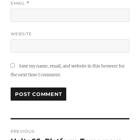
EMAIL
*
WEBSITE
Save my name, email, and website in this browser for
the next time I comment.
Post
PREVIOUS
navigation