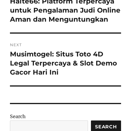
Halte66: Platform Terpercaya
Previous
post:
untuk Pengalaman Judi Online
Aman dan Menguntungkan
NEXT
Musimtogel: Situs Toto 4D
Next
post:
Legal Terpercaya & Slot Demo
Gacor Hari Ini
Search
SEARCH