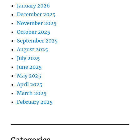
January 2026
December 2025
November 2025
October 2025
September 2025
August 2025
July 2025
June 2025
May 2025
April 2025
March 2025
February 2025