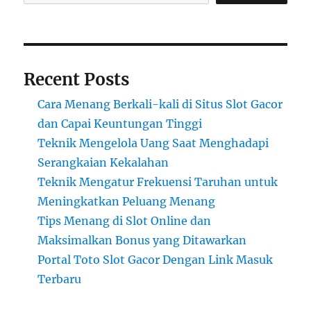
Recent Posts
Cara Menang Berkali-kali di Situs Slot Gacor
dan Capai Keuntungan Tinggi
Teknik Mengelola Uang Saat Menghadapi
Serangkaian Kekalahan
Teknik Mengatur Frekuensi Taruhan untuk
Meningkatkan Peluang Menang
Tips Menang di Slot Online dan
Maksimalkan Bonus yang Ditawarkan
Portal Toto Slot Gacor Dengan Link Masuk
Terbaru