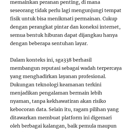
memainkan peranan penting, di mana
seseorang tidak perlu lagi mengunjungi tempat
fisik untuk bisa menikmati permainan. Cukup
dengan perangkat pintar dan koneksi internet,
semua bentuk hiburan dapat dijangkau hanya
dengan beberapa sentuhan layar.
Dalam konteks ini, sga338 berhasil
membangun reputasi sebagai wadah terpercaya
yang menghadirkan layanan profesional.
Dukungan teknologi keamanan terkini
menjadikan pengalaman bermain lebih
nyaman, tanpa kekhawatiran akan risiko
kebocoran data. Selain itu, ragam pilihan yang
ditawarkan membuat platform ini digemari
oleh berbagai kalangan, baik pemula maupun