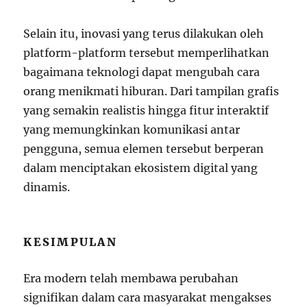
Selain itu, inovasi yang terus dilakukan oleh
platform-platform tersebut memperlihatkan
bagaimana teknologi dapat mengubah cara
orang menikmati hiburan. Dari tampilan grafis
yang semakin realistis hingga fitur interaktif
yang memungkinkan komunikasi antar
pengguna, semua elemen tersebut berperan
dalam menciptakan ekosistem digital yang
dinamis.
KESIMPULAN
Era modern telah membawa perubahan
signifikan dalam cara masyarakat mengakses