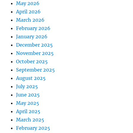
May 2026
April 2026
March 2026
February 2026
January 2026
December 2025
November 2025
October 2025
September 2025
August 2025
July 2025
June 2025
May 2025
April 2025
March 2025
February 2025