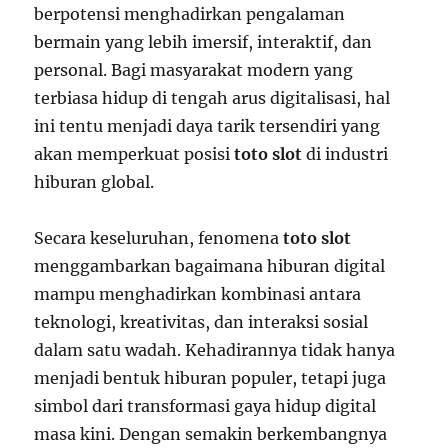
berpotensi menghadirkan pengalaman
bermain yang lebih imersif, interaktif, dan
personal. Bagi masyarakat modern yang
terbiasa hidup di tengah arus digitalisasi, hal
ini tentu menjadi daya tarik tersendiri yang
akan memperkuat posisi
toto slot
di industri
hiburan global.
Secara keseluruhan, fenomena
toto slot
menggambarkan bagaimana hiburan digital
mampu menghadirkan kombinasi antara
teknologi, kreativitas, dan interaksi sosial
dalam satu wadah. Kehadirannya tidak hanya
menjadi bentuk hiburan populer, tetapi juga
simbol dari transformasi gaya hidup digital
masa kini. Dengan semakin berkembangnya