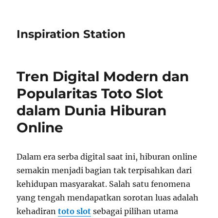
Inspiration Station
Tren Digital Modern dan
Popularitas Toto Slot
dalam Dunia Hiburan
Online
Dalam era serba digital saat ini, hiburan online
semakin menjadi bagian tak terpisahkan dari
kehidupan masyarakat. Salah satu fenomena
yang tengah mendapatkan sorotan luas adalah
kehadiran
toto slot
sebagai pilihan utama