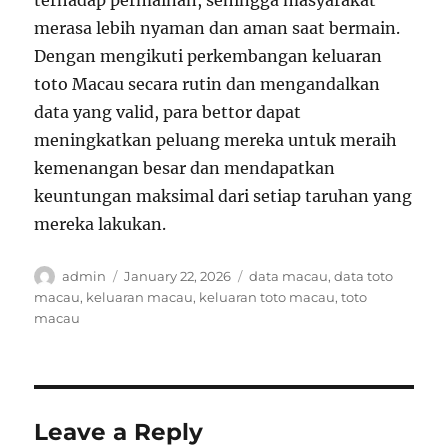
terhadap permainan, sehingga masyarakat
merasa lebih nyaman dan aman saat bermain.
Dengan mengikuti perkembangan keluaran
toto Macau secara rutin dan mengandalkan
data yang valid, para bettor dapat
meningkatkan peluang mereka untuk meraih
kemenangan besar dan mendapatkan
keuntungan maksimal dari setiap taruhan yang
mereka lakukan.
Author
Posted
Tags
admin
January 22, 2026
data macau
,
data toto
on
macau
,
keluaran macau
,
keluaran toto macau
,
toto
macau
Leave a Reply