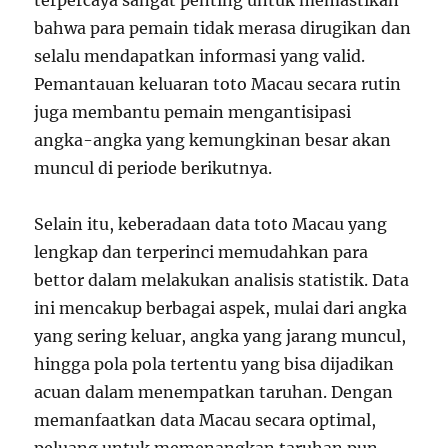
terpercaya sangat penting untuk memastikan
bahwa para pemain tidak merasa dirugikan dan
selalu mendapatkan informasi yang valid.
Pemantauan keluaran toto Macau secara rutin
juga membantu pemain mengantisipasi
angka-angka yang kemungkinan besar akan
muncul di periode berikutnya.
Selain itu, keberadaan data toto Macau yang
lengkap dan terperinci memudahkan para
bettor dalam melakukan analisis statistik. Data
ini mencakup berbagai aspek, mulai dari angka
yang sering keluar, angka yang jarang muncul,
hingga pola pola tertentu yang bisa dijadikan
acuan dalam menempatkan taruhan. Dengan
memanfaatkan data Macau secara optimal,