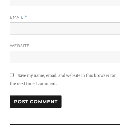
EMAIL
*
WEBSITE
Save my name, email, and website in this browser for
the next time I comment.