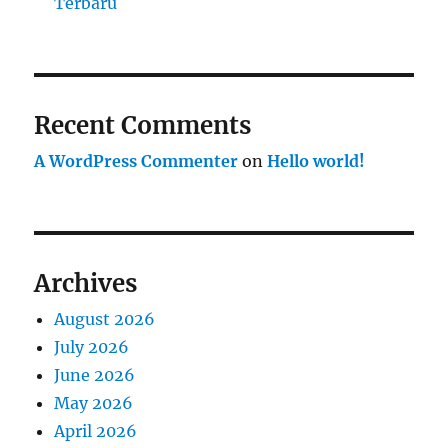
Terbaru
Recent Comments
A WordPress Commenter
on
Hello world!
Archives
August 2026
July 2026
June 2026
May 2026
April 2026