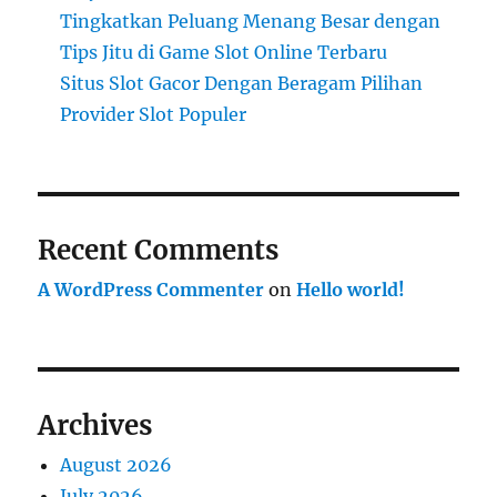
Tingkatkan Peluang Menang Besar dengan
Tips Jitu di Game Slot Online Terbaru
Situs Slot Gacor Dengan Beragam Pilihan
Provider Slot Populer
Recent Comments
A WordPress Commenter
on
Hello world!
Archives
August 2026
July 2026