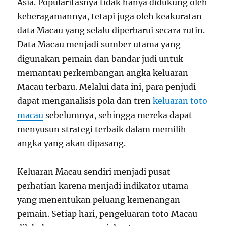
Asia. Popularitasnya tidak hanya didukung oleh
keberagamannya, tetapi juga oleh keakuratan
data Macau yang selalu diperbarui secara rutin.
Data Macau menjadi sumber utama yang
digunakan pemain dan bandar judi untuk
memantau perkembangan angka keluaran
Macau terbaru. Melalui data ini, para penjudi
dapat menganalisis pola dan tren
keluaran toto
macau
sebelumnya, sehingga mereka dapat
menyusun strategi terbaik dalam memilih
angka yang akan dipasang.
Keluaran Macau sendiri menjadi pusat
perhatian karena menjadi indikator utama
yang menentukan peluang kemenangan
pemain. Setiap hari, pengeluaran toto Macau