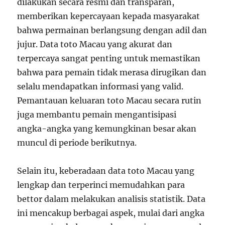
dilakukan secara resmi dan transparan,
memberikan kepercayaan kepada masyarakat
bahwa permainan berlangsung dengan adil dan
jujur. Data toto Macau yang akurat dan
terpercaya sangat penting untuk memastikan
bahwa para pemain tidak merasa dirugikan dan
selalu mendapatkan informasi yang valid.
Pemantauan keluaran toto Macau secara rutin
juga membantu pemain mengantisipasi
angka-angka yang kemungkinan besar akan
muncul di periode berikutnya.
Selain itu, keberadaan data toto Macau yang
lengkap dan terperinci memudahkan para
bettor dalam melakukan analisis statistik. Data
ini mencakup berbagai aspek, mulai dari angka