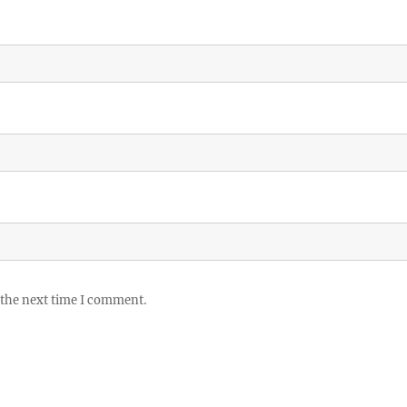
 the next time I comment.