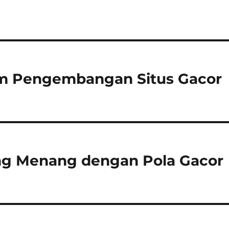
lam Pengembangan Situs Gacor
ang Menang dengan Pola Gacor