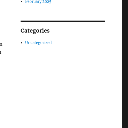
February 2025
Categories
Uncategorized
an
n