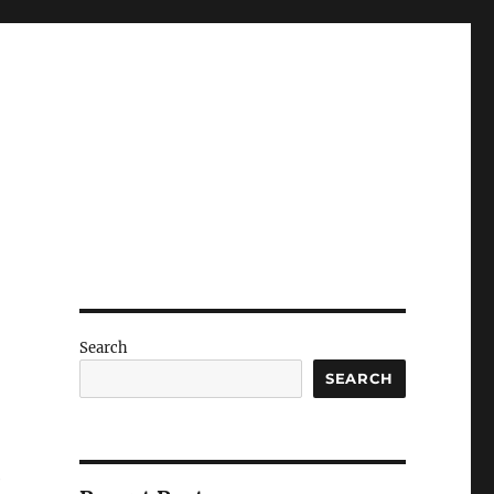
Search
SEARCH
e