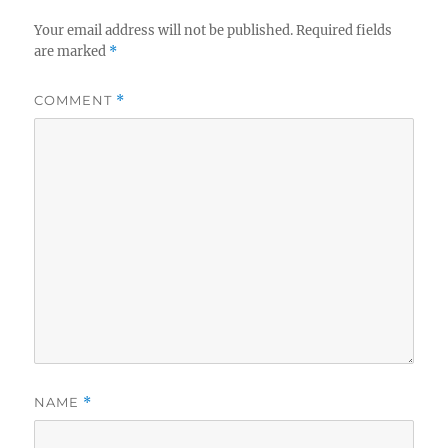
Your email address will not be published.
Required fields
are marked
*
COMMENT
*
NAME
*