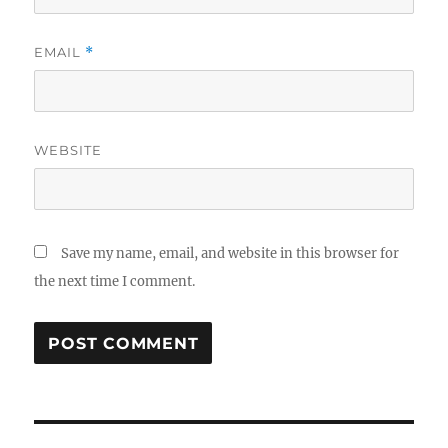
EMAIL
*
WEBSITE
Save my name, email, and website in this browser for
the next time I comment.
Post