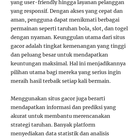
yang user-friendly hingga layanan pelanggan
yang responsif. Dengan akses yang cepat dan
aman, pengguna dapat menikmati berbagai
permainan seperti taruhan bola, slot, dan togel
dengan nyaman. Keunggulan utama dari situs
gacor adalah tingkat kemenangan yang tinggi
dan peluang besar untuk mendapatkan
keuntungan maksimal. Hal ini menjadikannya
pilihan utama bagi mereka yang serius ingin
meraih hasil terbaik setiap kali bermain.
Menggunakan situs gacor juga berarti
mendapatkan informasi dan prediksi yang
akurat untuk membantu merencanakan
strategi taruhan. Banyak platform
menyediakan data statistik dan analisis