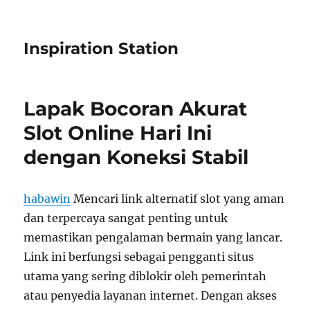
Inspiration Station
Lapak Bocoran Akurat
Slot Online Hari Ini
dengan Koneksi Stabil
habawin
Mencari link alternatif slot yang aman
dan terpercaya sangat penting untuk
memastikan pengalaman bermain yang lancar.
Link ini berfungsi sebagai pengganti situs
utama yang sering diblokir oleh pemerintah
atau penyedia layanan internet. Dengan akses