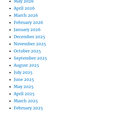
May 2026
April 2026
March 2026
February 2026
January 2026
December 2025
November 2025
October 2025
September 2025
August 2025
July 2025
June 2025
May 2025
April 2025
March 2025
February 2025