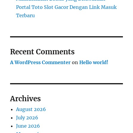
Portal Toto Slot Gacor Dengan Link Masuk
Terbaru
Recent Comments
A WordPress Commenter
on
Hello world!
Archives
August 2026
July 2026
June 2026