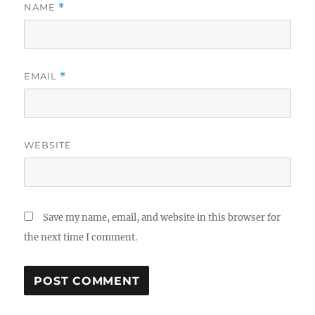
NAME
*
EMAIL
*
WEBSITE
Save my name, email, and website in this browser for
the next time I comment.