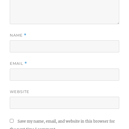
NAME
*
EMAIL
*
WEBSITE
Save my name, email, and website in this browser for