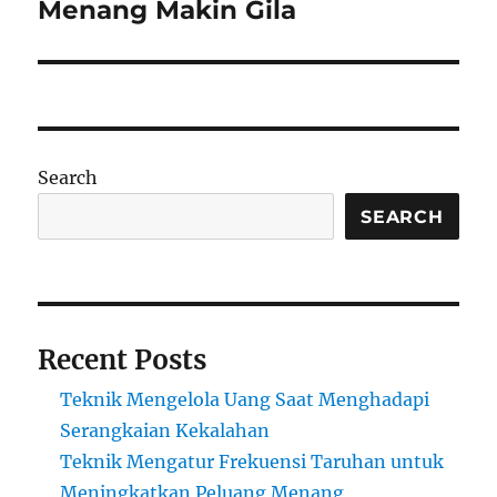
Menang Makin Gila
Search
SEARCH
Recent Posts
Teknik Mengelola Uang Saat Menghadapi
Serangkaian Kekalahan
Teknik Mengatur Frekuensi Taruhan untuk
Meningkatkan Peluang Menang