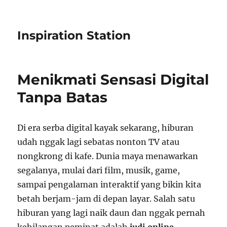
Inspiration Station
Menikmati Sensasi Digital
Tanpa Batas
Di era serba digital kayak sekarang, hiburan
udah nggak lagi sebatas nonton TV atau
nongkrong di kafe. Dunia maya menawarkan
segalanya, mulai dari film, musik, game,
sampai pengalaman interaktif yang bikin kita
betah berjam-jam di depan layar. Salah satu
hiburan yang lagi naik daun dan nggak pernah