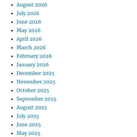
August 2026
July 2026
June 2026
May 2026
April 2026
March 2026
February 2026
January 2026
December 2025
November 2025
October 2025
September 2025
August 2025
July 2025
June 2025
May 2025