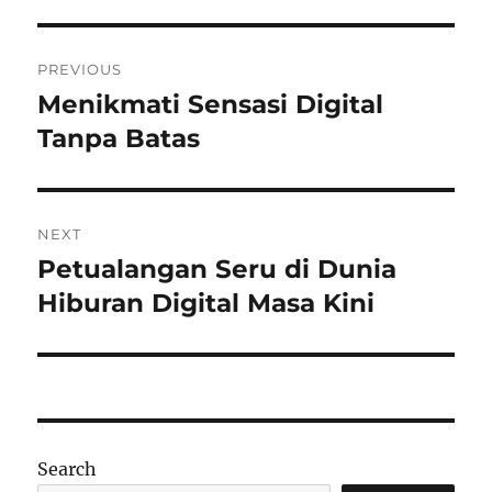
Post
PREVIOUS
navigation
Menikmati Sensasi Digital
Previous
post:
Tanpa Batas
NEXT
Petualangan Seru di Dunia
Next
post:
Hiburan Digital Masa Kini
Search