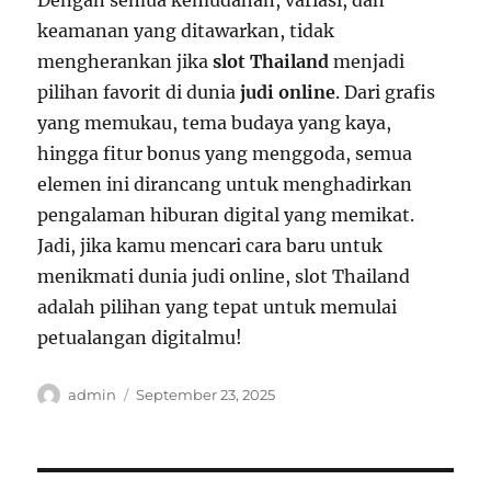
Dengan semua kemudahan, variasi, dan
keamanan yang ditawarkan, tidak
mengherankan jika
slot Thailand
menjadi
pilihan favorit di dunia
judi online
. Dari grafis
yang memukau, tema budaya yang kaya,
hingga fitur bonus yang menggoda, semua
elemen ini dirancang untuk menghadirkan
pengalaman hiburan digital yang memikat.
Jadi, jika kamu mencari cara baru untuk
menikmati dunia judi online, slot Thailand
adalah pilihan yang tepat untuk memulai
petualangan digitalmu!
Author
Posted
admin
September 23, 2025
on