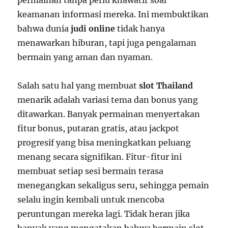
permainan tanpa perlu khawatir soal
keamanan informasi mereka. Ini membuktikan
bahwa dunia
judi online
tidak hanya
menawarkan hiburan, tapi juga pengalaman
bermain yang aman dan nyaman.
Salah satu hal yang membuat
slot Thailand
menarik adalah variasi tema dan bonus yang
ditawarkan. Banyak permainan menyertakan
fitur bonus, putaran gratis, atau jackpot
progresif yang bisa meningkatkan peluang
menang secara signifikan. Fitur-fitur ini
membuat setiap sesi bermain terasa
menegangkan sekaligus seru, sehingga pemain
selalu ingin kembali untuk mencoba
peruntungan mereka lagi. Tidak heran jika