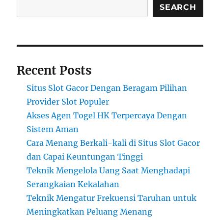
SEARCH
Recent Posts
Situs Slot Gacor Dengan Beragam Pilihan
Provider Slot Populer
Akses Agen Togel HK Terpercaya Dengan
Sistem Aman
Cara Menang Berkali-kali di Situs Slot Gacor
dan Capai Keuntungan Tinggi
Teknik Mengelola Uang Saat Menghadapi
Serangkaian Kekalahan
Teknik Mengatur Frekuensi Taruhan untuk
Meningkatkan Peluang Menang