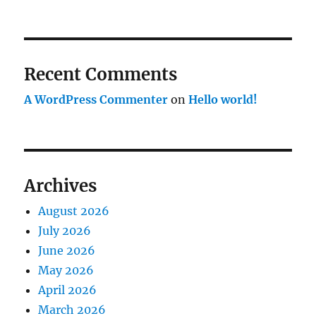
Recent Comments
A WordPress Commenter
on
Hello world!
Archives
August 2026
July 2026
June 2026
May 2026
April 2026
March 2026