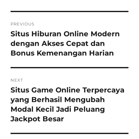
Post
PREVIOUS
navigation
Situs Hiburan Online Modern
Previous
post:
dengan Akses Cepat dan
Bonus Kemenangan Harian
NEXT
Situs Game Online Terpercaya
Next
post:
yang Berhasil Mengubah
Modal Kecil Jadi Peluang
Jackpot Besar