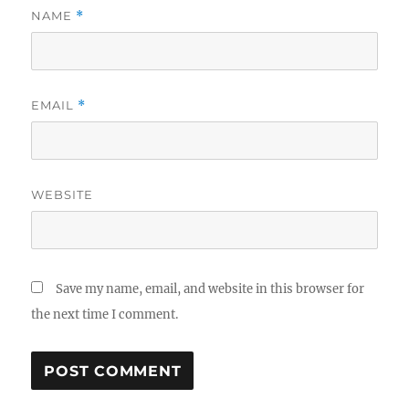
NAME
*
EMAIL
*
WEBSITE
Save my name, email, and website in this browser for
the next time I comment.