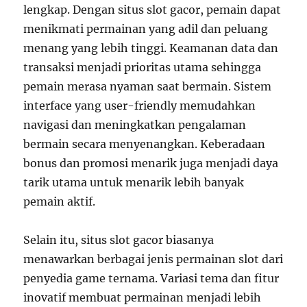
lengkap. Dengan situs slot gacor, pemain dapat
menikmati permainan yang adil dan peluang
menang yang lebih tinggi. Keamanan data dan
transaksi menjadi prioritas utama sehingga
pemain merasa nyaman saat bermain. Sistem
interface yang user-friendly memudahkan
navigasi dan meningkatkan pengalaman
bermain secara menyenangkan. Keberadaan
bonus dan promosi menarik juga menjadi daya
tarik utama untuk menarik lebih banyak
pemain aktif.
Selain itu, situs slot gacor biasanya
menawarkan berbagai jenis permainan slot dari
penyedia game ternama. Variasi tema dan fitur
inovatif membuat permainan menjadi lebih