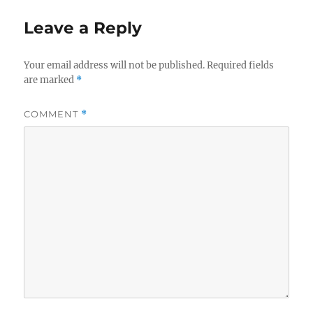
Leave a Reply
Your email address will not be published.
Required fields
are marked
*
COMMENT
*