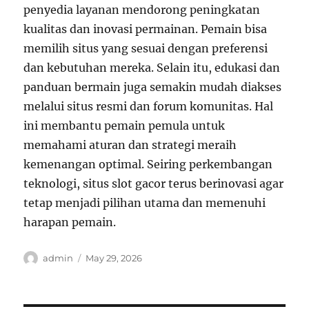
penyedia layanan mendorong peningkatan
kualitas dan inovasi permainan. Pemain bisa
memilih situs yang sesuai dengan preferensi
dan kebutuhan mereka. Selain itu, edukasi dan
panduan bermain juga semakin mudah diakses
melalui situs resmi dan forum komunitas. Hal
ini membantu pemain pemula untuk
memahami aturan dan strategi meraih
kemenangan optimal. Seiring perkembangan
teknologi, situs slot gacor terus berinovasi agar
tetap menjadi pilihan utama dan memenuhi
harapan pemain.
Author
Posted
admin
May 29, 2026
on