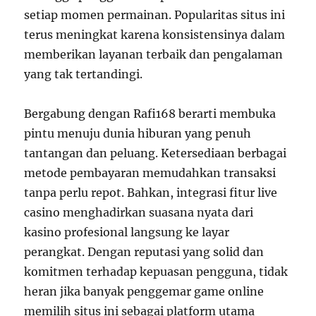
setiap momen permainan. Popularitas situs ini
terus meningkat karena konsistensinya dalam
memberikan layanan terbaik dan pengalaman
yang tak tertandingi.
Bergabung dengan Rafi168 berarti membuka
pintu menuju dunia hiburan yang penuh
tantangan dan peluang. Ketersediaan berbagai
metode pembayaran memudahkan transaksi
tanpa perlu repot. Bahkan, integrasi fitur live
casino menghadirkan suasana nyata dari
kasino profesional langsung ke layar
perangkat. Dengan reputasi yang solid dan
komitmen terhadap kepuasan pengguna, tidak
heran jika banyak penggemar game online
memilih situs ini sebagai platform utama