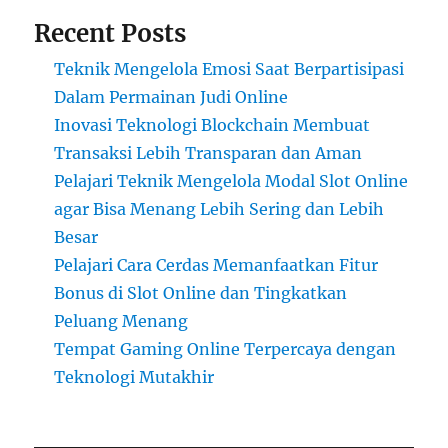
Recent Posts
Teknik Mengelola Emosi Saat Berpartisipasi
Dalam Permainan Judi Online
Inovasi Teknologi Blockchain Membuat
Transaksi Lebih Transparan dan Aman
Pelajari Teknik Mengelola Modal Slot Online
agar Bisa Menang Lebih Sering dan Lebih
Besar
Pelajari Cara Cerdas Memanfaatkan Fitur
Bonus di Slot Online dan Tingkatkan
Peluang Menang
Tempat Gaming Online Terpercaya dengan
Teknologi Mutakhir