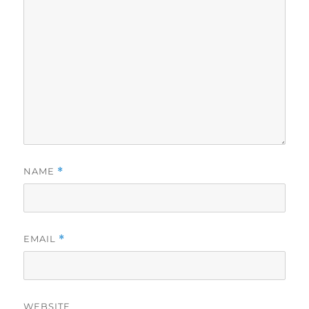
NAME
*
EMAIL
*
WEBSITE