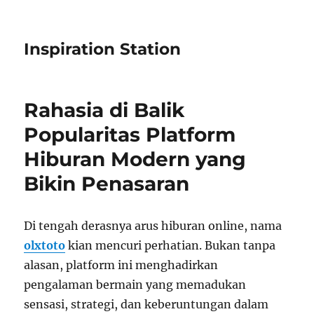
Inspiration Station
Rahasia di Balik
Popularitas Platform
Hiburan Modern yang
Bikin Penasaran
Di tengah derasnya arus hiburan online, nama
olxtoto
kian mencuri perhatian. Bukan tanpa
alasan, platform ini menghadirkan
pengalaman bermain yang memadukan
sensasi, strategi, dan keberuntungan dalam