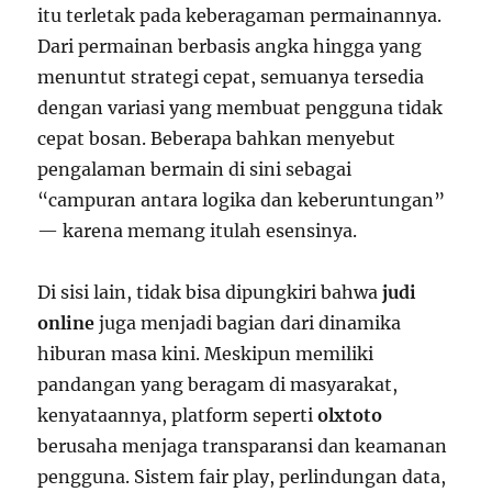
itu terletak pada keberagaman permainannya.
Dari permainan berbasis angka hingga yang
menuntut strategi cepat, semuanya tersedia
dengan variasi yang membuat pengguna tidak
cepat bosan. Beberapa bahkan menyebut
pengalaman bermain di sini sebagai
“campuran antara logika dan keberuntungan”
— karena memang itulah esensinya.
Di sisi lain, tidak bisa dipungkiri bahwa
judi
online
juga menjadi bagian dari dinamika
hiburan masa kini. Meskipun memiliki
pandangan yang beragam di masyarakat,
kenyataannya, platform seperti
olxtoto
berusaha menjaga transparansi dan keamanan
pengguna. Sistem fair play, perlindungan data,