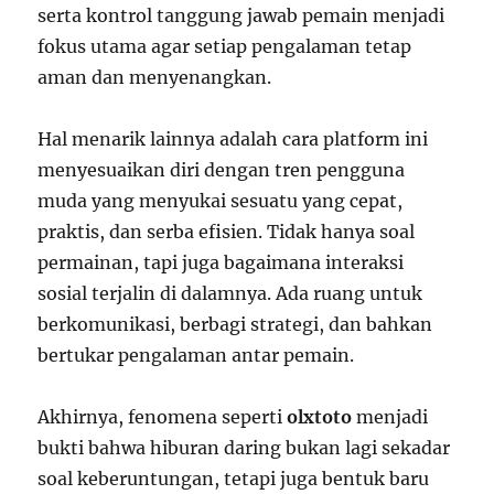
serta kontrol tanggung jawab pemain menjadi
fokus utama agar setiap pengalaman tetap
aman dan menyenangkan.
Hal menarik lainnya adalah cara platform ini
menyesuaikan diri dengan tren pengguna
muda yang menyukai sesuatu yang cepat,
praktis, dan serba efisien. Tidak hanya soal
permainan, tapi juga bagaimana interaksi
sosial terjalin di dalamnya. Ada ruang untuk
berkomunikasi, berbagi strategi, dan bahkan
bertukar pengalaman antar pemain.
Akhirnya, fenomena seperti
olxtoto
menjadi
bukti bahwa hiburan daring bukan lagi sekadar
soal keberuntungan, tetapi juga bentuk baru