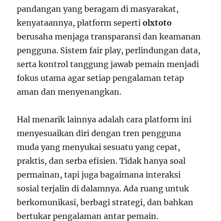
pandangan yang beragam di masyarakat,
kenyataannya, platform seperti
olxtoto
berusaha menjaga transparansi dan keamanan
pengguna. Sistem fair play, perlindungan data,
serta kontrol tanggung jawab pemain menjadi
fokus utama agar setiap pengalaman tetap
aman dan menyenangkan.
Hal menarik lainnya adalah cara platform ini
menyesuaikan diri dengan tren pengguna
muda yang menyukai sesuatu yang cepat,
praktis, dan serba efisien. Tidak hanya soal
permainan, tapi juga bagaimana interaksi
sosial terjalin di dalamnya. Ada ruang untuk
berkomunikasi, berbagi strategi, dan bahkan
bertukar pengalaman antar pemain.