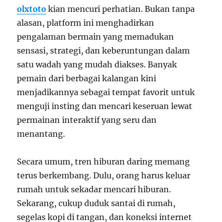
olxtoto
kian mencuri perhatian. Bukan tanpa
alasan, platform ini menghadirkan
pengalaman bermain yang memadukan
sensasi, strategi, dan keberuntungan dalam
satu wadah yang mudah diakses. Banyak
pemain dari berbagai kalangan kini
menjadikannya sebagai tempat favorit untuk
menguji insting dan mencari keseruan lewat
permainan interaktif yang seru dan
menantang.
Secara umum, tren hiburan daring memang
terus berkembang. Dulu, orang harus keluar
rumah untuk sekadar mencari hiburan.
Sekarang, cukup duduk santai di rumah,
segelas kopi di tangan, dan koneksi internet