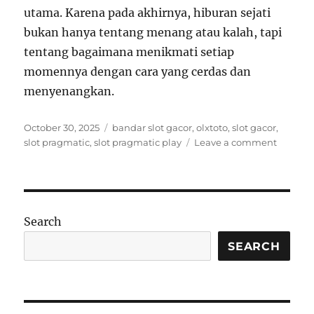
utama. Karena pada akhirnya, hiburan sejati
bukan hanya tentang menang atau kalah, tapi
tentang bagaimana menikmati setiap
momennya dengan cara yang cerdas dan
menyenangkan.
Posted
Tags
October 30, 2025
bandar slot gacor
,
olxtoto
,
slot gacor
,
on
on
slot pragmatic
,
slot pragmatic play
Leave a comment
Rahasia
di
Balik
Popular
Platfor
Search
Hibura
Modern
SEARCH
yang
Bikin
Penasa