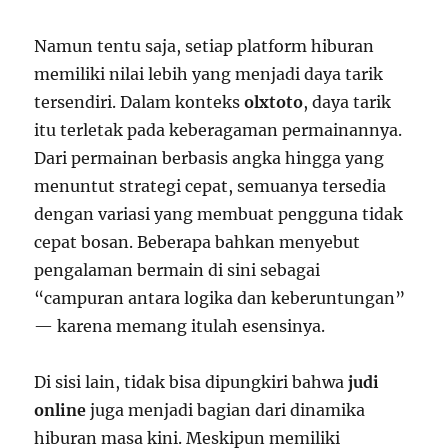
Namun tentu saja, setiap platform hiburan
memiliki nilai lebih yang menjadi daya tarik
tersendiri. Dalam konteks
olxtoto
, daya tarik
itu terletak pada keberagaman permainannya.
Dari permainan berbasis angka hingga yang
menuntut strategi cepat, semuanya tersedia
dengan variasi yang membuat pengguna tidak
cepat bosan. Beberapa bahkan menyebut
pengalaman bermain di sini sebagai
“campuran antara logika dan keberuntungan”
— karena memang itulah esensinya.
Di sisi lain, tidak bisa dipungkiri bahwa
judi
online
juga menjadi bagian dari dinamika
hiburan masa kini. Meskipun memiliki