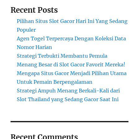
Recent Posts
Pilihan Situs Slot Gacor Hari Ini Yang Sedang
Populer
Agen Togel Terpercaya Dengan Koleksi Data
Nomor Harian
Strategi Terbukti Membantu Pemula
Menang Besar di Slot Gacor Favorit Mereka!
Mengapa Situs Gacor Menjadi Pilihan Utama
Untuk Pemain Berpengalaman
Strategi Ampuh Menang Berkali-Kali dari
Slot Thailand yang Sedang Gacor Saat Ini
Recent Comments