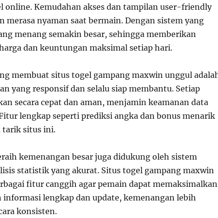
gel online. Kemudahan akses dan tampilan user-friendly
 merasa nyaman saat bermain. Dengan sistem yang
luang menang semakin besar, sehingga memberikan
arga dan keuntungan maksimal setiap hari.
ang membuat situs togel gampang maxwin unggul adala
an yang responsif dan selalu siap membantu. Setiap
ukan secara cepat dan aman, menjamin keamanan data
Fitur lengkap seperti prediksi angka dan bonus menarik
rik situs ini.
raih kemenangan besar juga didukung oleh sistem
lisis statistik yang akurat. Situs togel gampang maxwin
rbagai fitur canggih agar pemain dapat memaksimalkan
 informasi lengkap dan update, kemenangan lebih
cara konsisten.