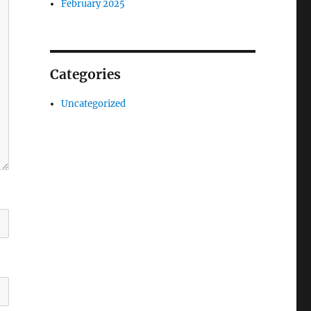
February 2025
Categories
Uncategorized