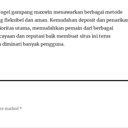
us togel gampang maxwin menawarkan berbagai metode
 fleksibel dan aman. Kemudahan deposit dan penarika
ioritas utama, memudahkan pemain dari berbagai
cayaan dan reputasi baik membuat situs ini terus
 diminati banyak pengguna.
 are marked
*