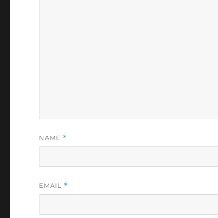
NAME
*
EMAIL
*