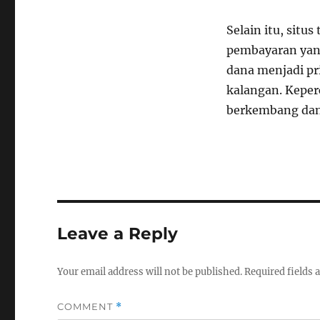
Selain itu, sit
pembayaran yang
dana menjadi pr
kalangan. Keper
berkembang dan
Leave a Reply
Your email address will not be published.
Required fields
COMMENT
*