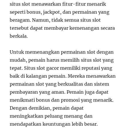
situs slot menawarkan fitur-fitur menarik
seperti bonus, jackpot, dan permainan yang
beragam. Namun, tidak semua situs slot
tersebut dapat membayar kemenangan secara
berkala.
Untuk memenangkan permainan slot dengan
mudah, pemain harus memilih situs slot yang
tepat. Situs slot gacor memiliki reputasi yang
baik di kalangan pemain. Mereka menawarkan
permainan slot yang berkualitas dan sistem
pembayaran yang aman. Pemain juga dapat
menikmati bonus dan promosi yang menarik.
Dengan demikian, pemain dapat
meningkatkan peluang menang dan
mendapatkan keuntungan lebih besar.