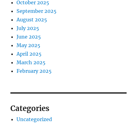
October 2025
September 2025
August 2025
July 2025
June 2025
May 2025
April 2025
March 2025
February 2025
Categories
Uncategorized