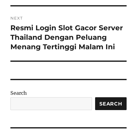
NEXT
Resmi Login Slot Gacor Server
Next
post:
Thailand Dengan Peluang
Menang Tertinggi Malam Ini
Search
SEARCH