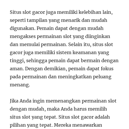
Situs slot gacor juga memiliki kelebihan lain,
seperti tampilan yang menarik dan mudah
digunakan. Pemain dapat dengan mudah
mengakses permainan slot yang diinginkan
dan memulai permainan. Selain itu, situs slot
gacor juga memiliki sistem keamanan yang
tinggi, sehingga pemain dapat bermain dengan
aman. Dengan demikian, pemain dapat fokus
pada permainan dan meningkatkan peluang
menang.
Jika Anda ingin memenangkan permainan slot
dengan mudah, maka Anda harus memilih
situs slot yang tepat. Situs slot gacor adalah
pilihan yang tepat. Mereka menawarkan