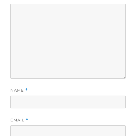
NAME
*
EMAIL
*