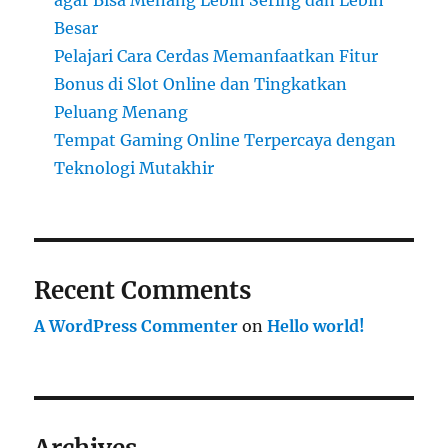
agar Bisa Menang Lebih Sering dan Lebih
Besar
Pelajari Cara Cerdas Memanfaatkan Fitur
Bonus di Slot Online dan Tingkatkan
Peluang Menang
Tempat Gaming Online Terpercaya dengan
Teknologi Mutakhir
Recent Comments
A WordPress Commenter
on
Hello world!