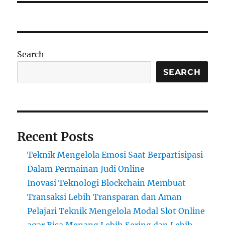
Search
SEARCH
Recent Posts
Teknik Mengelola Emosi Saat Berpartisipasi
Dalam Permainan Judi Online
Inovasi Teknologi Blockchain Membuat
Transaksi Lebih Transparan dan Aman
Pelajari Teknik Mengelola Modal Slot Online