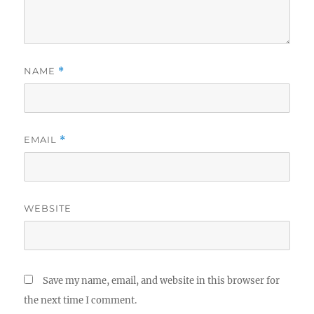
NAME
*
EMAIL
*
WEBSITE
Save my name, email, and website in this browser for
the next time I comment.