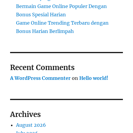
Bermain Game Online Populer Dengan
Bonus Spesial Harian
Game Online Trending Terbaru dengan
Bonus Harian Berlimpah
Recent Comments
A WordPress Commenter
on
Hello world!
Archives
August 2026