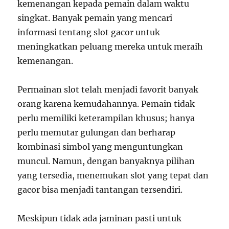
kemenangan kepada pemain dalam waktu
singkat. Banyak pemain yang mencari
informasi tentang slot gacor untuk
meningkatkan peluang mereka untuk meraih
kemenangan.
Permainan slot telah menjadi favorit banyak
orang karena kemudahannya. Pemain tidak
perlu memiliki keterampilan khusus; hanya
perlu memutar gulungan dan berharap
kombinasi simbol yang menguntungkan
muncul. Namun, dengan banyaknya pilihan
yang tersedia, menemukan slot yang tepat dan
gacor bisa menjadi tantangan tersendiri.
Meskipun tidak ada jaminan pasti untuk