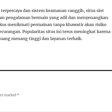
 terpercaya dan sistem keamanan canggih, situs slot
an pengalaman bermain yang adil dan menyenangkan.
kus menikmati permainan tanpa khawatir akan risiko
curangan. Popularitas situs ini terus meningkat karena
ang menang tinggi dan layanan terbaik.
 are marked
*