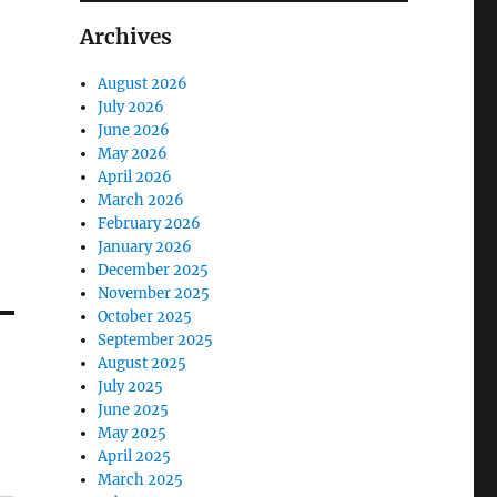
Archives
August 2026
July 2026
June 2026
May 2026
April 2026
March 2026
February 2026
January 2026
December 2025
November 2025
October 2025
September 2025
August 2025
July 2025
June 2025
May 2025
April 2025
March 2025