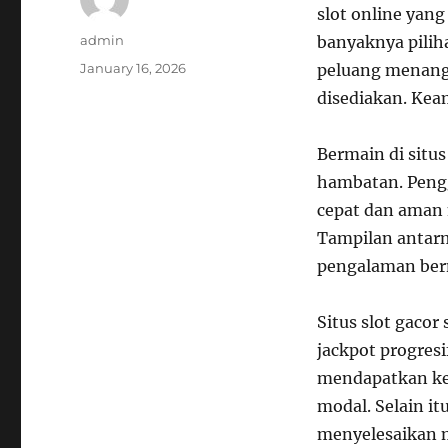
slot online yan
Author
admin
banyaknya pilih
Posted
January 16, 2026
peluang menang 
on
disediakan. Kea
Bermain di situ
hambatan. Peng
cepat dan aman 
Tampilan antar
pengalaman ber
Situs slot gaco
jackpot progres
mendapatkan ke
modal. Selain i
menyelesaikan m