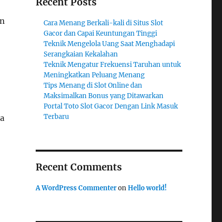
Recent Posts
an
Cara Menang Berkali-kali di Situs Slot
Gacor dan Capai Keuntungan Tinggi
Teknik Mengelola Uang Saat Menghadapi
Serangkaian Kekalahan
Teknik Mengatur Frekuensi Taruhan untuk
Meningkatkan Peluang Menang
Tips Menang di Slot Online dan
Maksimalkan Bonus yang Ditawarkan
Portal Toto Slot Gacor Dengan Link Masuk
Terbaru
ga
Recent Comments
A WordPress Commenter
on
Hello world!