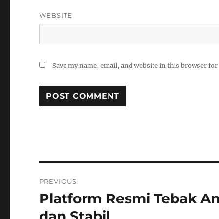
WEBSITE
Save my name, email, and website in this browser for
Post
PREVIOUS
navigation
Platform Resmi Tebak A
Previous
post:
dan Stabil