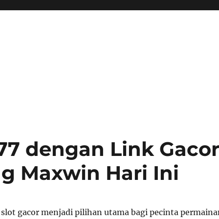
777 dengan Link Gaco
g Maxwin Hari Ini
 slot gacor menjadi pilihan utama bagi pecinta permaina