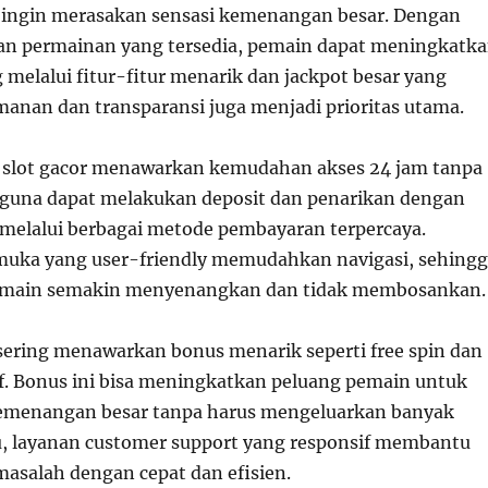
g ingin merasakan sensasi kemenangan besar. Dengan
an permainan yang tersedia, pemain dapat meningkatk
melalui fitur-fitur menarik dan jackpot besar yang
manan dan transparansi juga menjadi prioritas utama.
s slot gacor menawarkan kemudahan akses 24 jam tanpa
guna dapat melakukan deposit dan penarikan dengan
melalui berbagai metode pembayaran terpercaya.
muka yang user-friendly memudahkan navigasi, sehing
main semakin menyenangkan dan tidak membosankan.
r sering menawarkan bonus menarik seperti free spin dan
if. Bonus ini bisa meningkatkan peluang pemain untuk
menangan besar tanpa harus mengeluarkan banyak
tu, layanan customer support yang responsif membantu
asalah dengan cepat dan efisien.