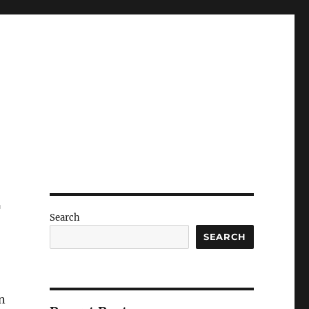
r
Search
SEARCH
n