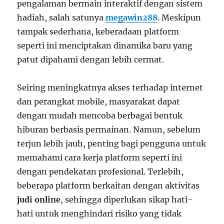
pengalaman bermain interaktif dengan sistem
hadiah, salah satunya
megawin288
. Meskipun
tampak sederhana, keberadaan platform
seperti ini menciptakan dinamika baru yang
patut dipahami dengan lebih cermat.
Seiring meningkatnya akses terhadap internet
dan perangkat mobile, masyarakat dapat
dengan mudah mencoba berbagai bentuk
hiburan berbasis permainan. Namun, sebelum
terjun lebih jauh, penting bagi pengguna untuk
memahami cara kerja platform seperti ini
dengan pendekatan profesional. Terlebih,
beberapa platform berkaitan dengan aktivitas
judi online
, sehingga diperlukan sikap hati-
hati untuk menghindari risiko yang tidak