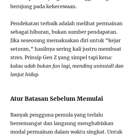
berujung pada kekecewaan.
Pendekatan terbaik adalah melihat permainan
sebagai hiburan, bukan sumber pendapatan.
Jika seseorang memaksakan diri untuk “kejar
setoran,” hasilnya sering kali justru membuat
stres. Prinsip Gen Z yang simpel tapi kena:
kalau udah bukan fun lagi, mending uninstall dan
lanjut hidup.
Atur Batasan Sebelum Memulai
Banyak pengguna pemula yang terlalu
bersemangat dan langsung menghabiskan
modal permainan dalam waktu singkat. Untuk