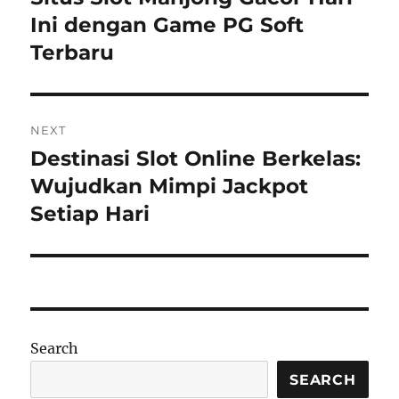
post:
Ini dengan Game PG Soft
Terbaru
NEXT
Destinasi Slot Online Berkelas:
Next
post:
Wujudkan Mimpi Jackpot
Setiap Hari
Search
SEARCH