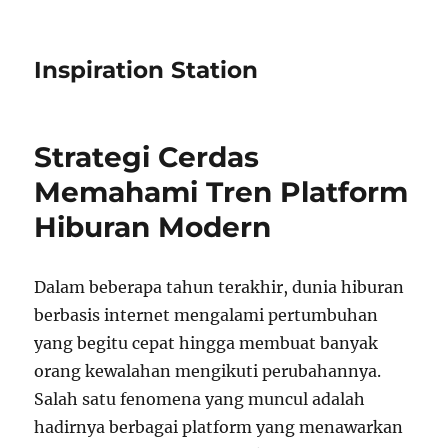
Inspiration Station
Strategi Cerdas
Memahami Tren Platform
Hiburan Modern
Dalam beberapa tahun terakhir, dunia hiburan
berbasis internet mengalami pertumbuhan
yang begitu cepat hingga membuat banyak
orang kewalahan mengikuti perubahannya.
Salah satu fenomena yang muncul adalah
hadirnya berbagai platform yang menawarkan