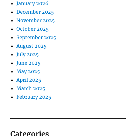
January 2026
December 2025
November 2025
October 2025
September 2025
August 2025
July 2025
June 2025
May 2025
April 2025
March 2025
February 2025
Categories