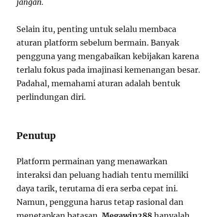
jangan.
Selain itu, penting untuk selalu membaca
aturan platform sebelum bermain. Banyak
pengguna yang mengabaikan kebijakan karena
terlalu fokus pada imajinasi kemenangan besar.
Padahal, memahami aturan adalah bentuk
perlindungan diri.
Penutup
Platform permainan yang menawarkan
interaksi dan peluang hadiah tentu memiliki
daya tarik, terutama di era serba cepat ini.
Namun, pengguna harus tetap rasional dan
menetapkan batasan.
Megawin288
hanyalah