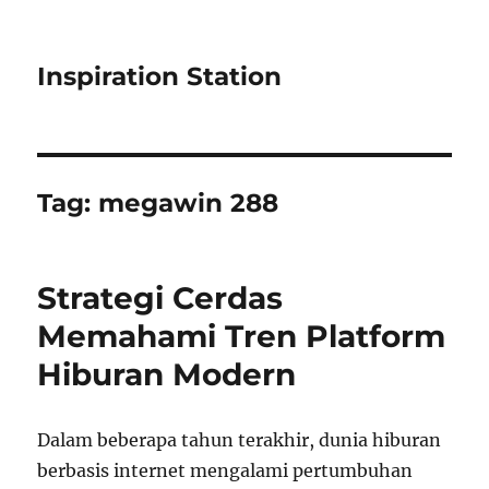
Inspiration Station
Tag:
megawin 288
Strategi Cerdas
Memahami Tren Platform
Hiburan Modern
Dalam beberapa tahun terakhir, dunia hiburan
berbasis internet mengalami pertumbuhan