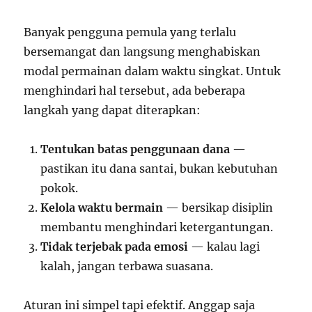
Banyak pengguna pemula yang terlalu
bersemangat dan langsung menghabiskan
modal permainan dalam waktu singkat. Untuk
menghindari hal tersebut, ada beberapa
langkah yang dapat diterapkan:
Tentukan batas penggunaan dana
—
pastikan itu dana santai, bukan kebutuhan
pokok.
Kelola waktu bermain
— bersikap disiplin
membantu menghindari ketergantungan.
Tidak terjebak pada emosi
— kalau lagi
kalah, jangan terbawa suasana.
Aturan ini simpel tapi efektif. Anggap saja