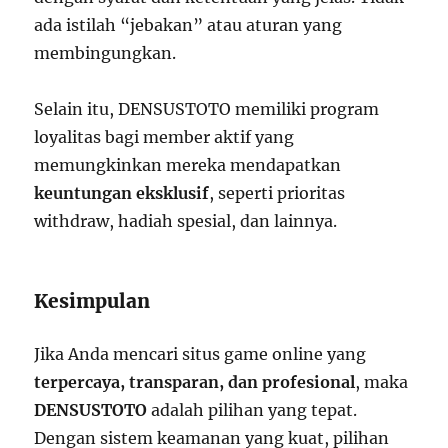
ada istilah “jebakan” atau aturan yang
membingungkan.
Selain itu, DENSUSTOTO memiliki program
loyalitas bagi member aktif yang
memungkinkan mereka mendapatkan
keuntungan eksklusif
, seperti prioritas
withdraw, hadiah spesial, dan lainnya.
Kesimpulan
Jika Anda mencari situs game online yang
terpercaya, transparan, dan profesional
, maka
DENSUSTOTO
adalah pilihan yang tepat.
Dengan sistem keamanan yang kuat, pilihan