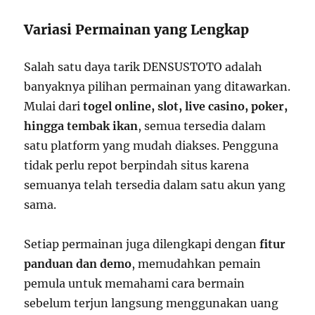
Variasi Permainan yang Lengkap
Salah satu daya tarik DENSUSTOTO adalah
banyaknya pilihan permainan yang ditawarkan.
Mulai dari
togel online, slot, live casino, poker,
hingga tembak ikan
, semua tersedia dalam
satu platform yang mudah diakses. Pengguna
tidak perlu repot berpindah situs karena
semuanya telah tersedia dalam satu akun yang
sama.
Setiap permainan juga dilengkapi dengan
fitur
panduan dan demo
, memudahkan pemain
pemula untuk memahami cara bermain
sebelum terjun langsung menggunakan uang