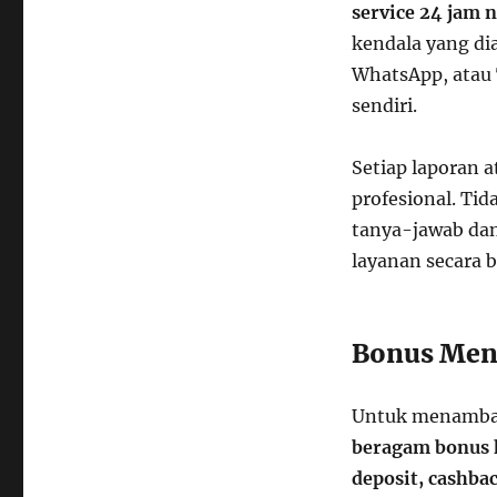
service 24 jam 
kendala yang dia
WhatsApp, atau 
sendiri.
Setiap laporan 
profesional. Ti
tanya-jawab dan
layanan secara b
Bonus Mena
Untuk menamba
beragam bonus 
deposit, cashbac