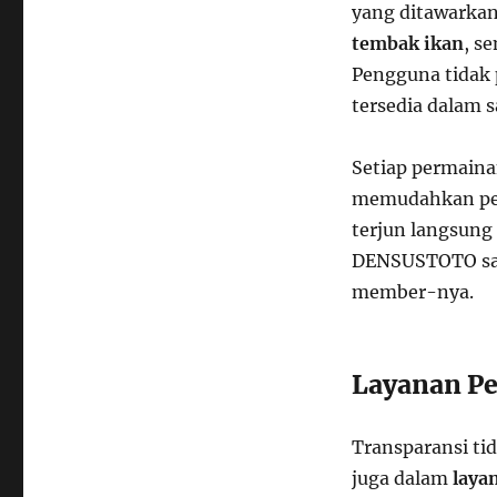
yang ditawarkan
tembak ikan
, s
Pengguna tidak 
tersedia dalam 
Setiap permaina
memudahkan pe
terjun langsung
DENSUSTOTO san
member-nya.
Layanan Pe
Transparansi ti
juga dalam
laya