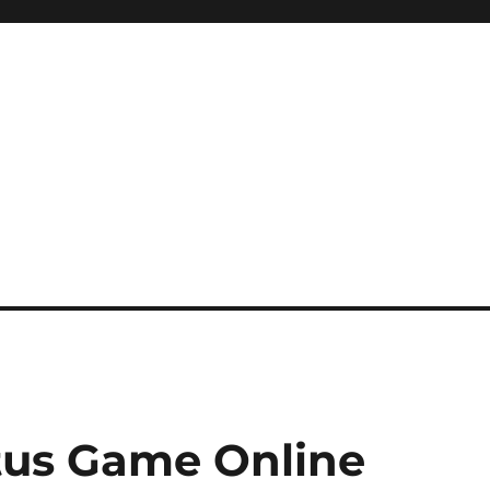
us Game Online