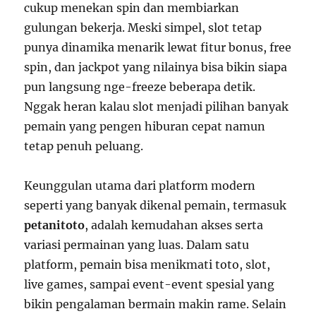
cukup menekan spin dan membiarkan
gulungan bekerja. Meski simpel, slot tetap
punya dinamika menarik lewat fitur bonus, free
spin, dan jackpot yang nilainya bisa bikin siapa
pun langsung nge-freeze beberapa detik.
Nggak heran kalau slot menjadi pilihan banyak
pemain yang pengen hiburan cepat namun
tetap penuh peluang.
Keunggulan utama dari platform modern
seperti yang banyak dikenal pemain, termasuk
petanitoto
, adalah kemudahan akses serta
variasi permainan yang luas. Dalam satu
platform, pemain bisa menikmati toto, slot,
live games, sampai event-event spesial yang
bikin pengalaman bermain makin rame. Selain