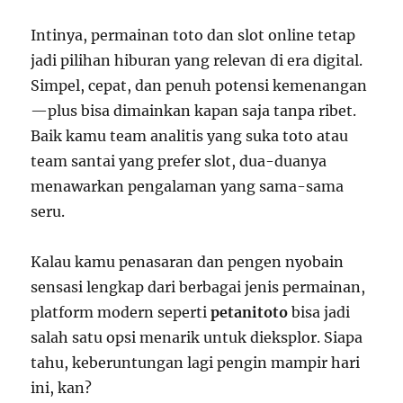
Intinya, permainan toto dan slot online tetap
jadi pilihan hiburan yang relevan di era digital.
Simpel, cepat, dan penuh potensi kemenangan
—plus bisa dimainkan kapan saja tanpa ribet.
Baik kamu team analitis yang suka toto atau
team santai yang prefer slot, dua-duanya
menawarkan pengalaman yang sama-sama
seru.
Kalau kamu penasaran dan pengen nyobain
sensasi lengkap dari berbagai jenis permainan,
platform modern seperti
petanitoto
bisa jadi
salah satu opsi menarik untuk dieksplor. Siapa
tahu, keberuntungan lagi pengin mampir hari
ini, kan?