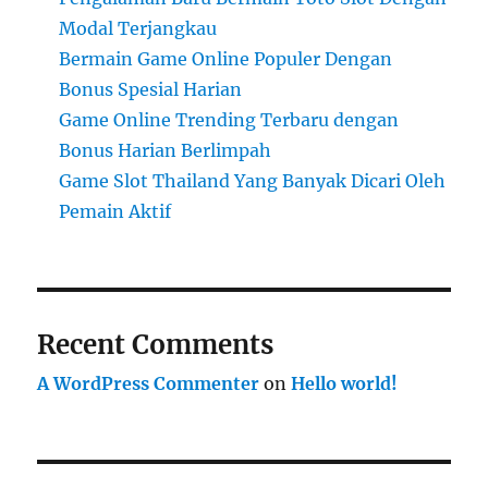
Modal Terjangkau
Bermain Game Online Populer Dengan
Bonus Spesial Harian
Game Online Trending Terbaru dengan
Bonus Harian Berlimpah
Game Slot Thailand Yang Banyak Dicari Oleh
Pemain Aktif
Recent Comments
A WordPress Commenter
on
Hello world!