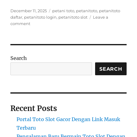
Posted
Tags
December 11, 2025
petani toto
,
petanitoto
,
petanitoto
on
daftar
,
petanitoto login
,
petanitoto slot
Leave a
on
comment
Sensasi
Seru
Dunia
Toto
&
Search
Slot
Online
SEARCH
yang
Bikin
Nagih
Recent Posts
Portal Toto Slot Gacor Dengan Link Masuk
Terbaru
Pengalaman Baru Bermain Toto Slot Dengan