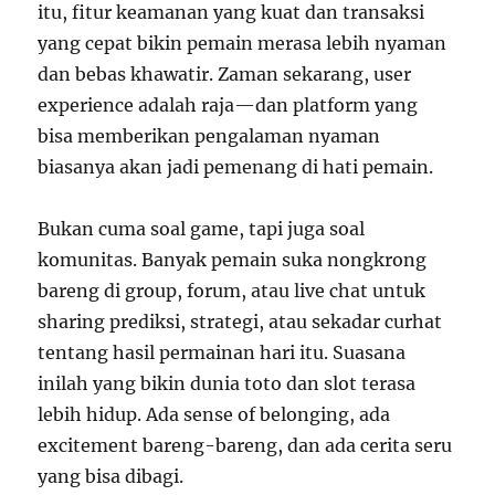
itu, fitur keamanan yang kuat dan transaksi
yang cepat bikin pemain merasa lebih nyaman
dan bebas khawatir. Zaman sekarang, user
experience adalah raja—dan platform yang
bisa memberikan pengalaman nyaman
biasanya akan jadi pemenang di hati pemain.
Bukan cuma soal game, tapi juga soal
komunitas. Banyak pemain suka nongkrong
bareng di group, forum, atau live chat untuk
sharing prediksi, strategi, atau sekadar curhat
tentang hasil permainan hari itu. Suasana
inilah yang bikin dunia toto dan slot terasa
lebih hidup. Ada sense of belonging, ada
excitement bareng-bareng, dan ada cerita seru
yang bisa dibagi.