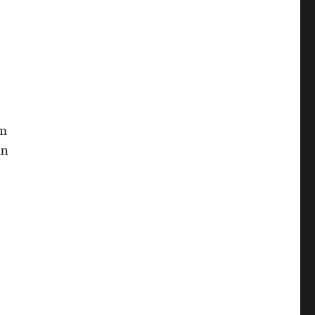
rm
an