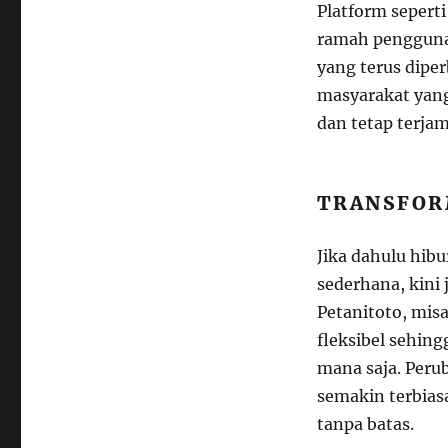
Platform seper
ramah pengguna,
yang terus dipe
masyarakat yang
dan tetap terja
TRANSFOR
Jika dahulu hib
sederhana, kini 
Petanitoto, mis
fleksibel sehin
mana saja. Peru
semakin terbia
tanpa batas.