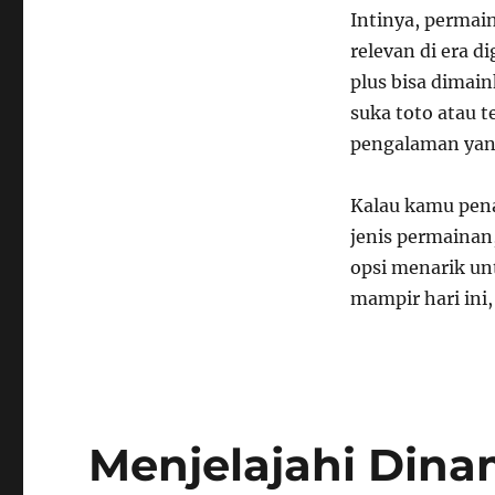
Intinya, permain
relevan di era 
plus bisa dimain
suka toto atau 
pengalaman yan
Kalau kamu pena
jenis permainan
opsi menarik un
mampir hari ini,
Menjelajahi Dina