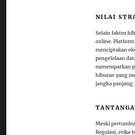
NILAI STR
Selain faktor hi
online. Platfor
menciptakan eko
pengelolaan data
menempatkan pet
hiburan yang me
jangka panjang.
TANTANGA
Meski pertumbuh
Regulasi, etika 