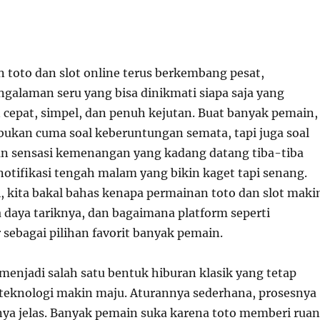
 toto dan slot online terus berkembang pesat,
alaman seru yang bisa dinikmati siapa saja yang
 cepat, simpel, dan penuh kejutan. Buat banyak pemain,
ukan cuma soal keberuntungan semata, tapi juga soal
 dan sensasi kemenangan yang kadang datang tiba-tiba
tifikasi tengah malam yang bikin kaget tapi senang.
i, kita bakal bahas kenapa permainan toto dan slot maki
a daya tariknya, dan bagaimana platform seperti
 sebagai pilihan favorit banyak pemain.
menjadi salah satu bentuk hiburan klasik yang tetap
teknologi makin maju. Aturannya sederhana, prosesnya
lnya jelas. Banyak pemain suka karena toto memberi rua