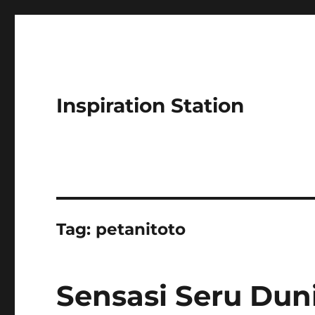
Inspiration Station
Tag:
petanitoto
Sensasi Seru Duni