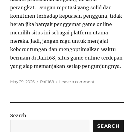
perangkat. Dengan reputasi yang solid dan
komitmen terhadap kepuasan pengguna, tidak
heran jika banyak penggemar game online
memilih situs ini sebagai platform utama
mereka. Jadi, jangan ragu untuk menjajal
keberuntungan dan mengoptimalkan waktu
bermain di Rafi168, situs game online terdepan
yang siap memanjakan setiap pengunjungnya.
Posted
Tags
on
May 29, 2026
Rafi168
Leave a comment
on
Situs
Game
Online
Terpercaya
yang
Search
Berhasil
Mengubah
SEARCH
Modal