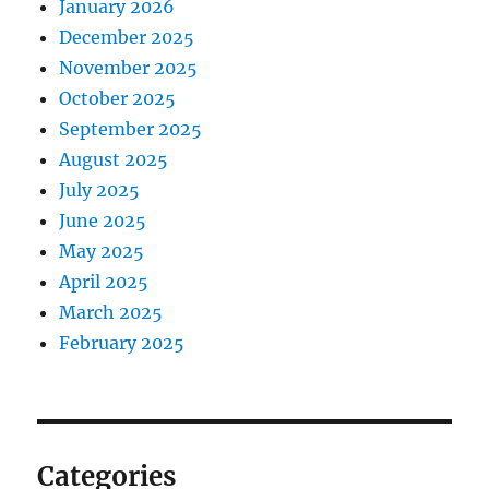
January 2026
December 2025
November 2025
October 2025
September 2025
August 2025
July 2025
June 2025
May 2025
April 2025
March 2025
February 2025
Categories