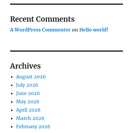
Recent Comments
A WordPress Commenter
on
Hello world!
Archives
August 2026
July 2026
June 2026
May 2026
April 2026
March 2026
February 2026