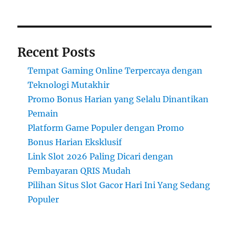
Kecil
Jadi
Peluang
Jackpot
Recent Posts
Besar
Tempat Gaming Online Terpercaya dengan
Teknologi Mutakhir
Promo Bonus Harian yang Selalu Dinantikan
Pemain
Platform Game Populer dengan Promo
Bonus Harian Eksklusif
Link Slot 2026 Paling Dicari dengan
Pembayaran QRIS Mudah
Pilihan Situs Slot Gacor Hari Ini Yang Sedang
Populer