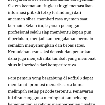
Sistem keamanan tingkat tinggi memastikan
informasi pribadi tetap terlindungi dari
ancaman siber, memberi rasa nyaman saat
bermain. Selain itu, layanan pelanggan
profesional selalu siap membantu kapan pun
diperlukan, menjadikan pengalaman bermain
semakin menyenangkan dan bebas stres.
Kemudahan transaksi deposit dan penarikan
dana juga menjadi nilai tambah yang membuat
situs ini berbeda dari kompetitornya.
Para pemain yang bergabung di Rafi168 dapat
menikmati promosi menarik serta bonus
melimpah setiap periode tertentu. Penawaran
ini dirancang guna meningkatkan peluang
kemenangan sekaligus memperpanjang waktu