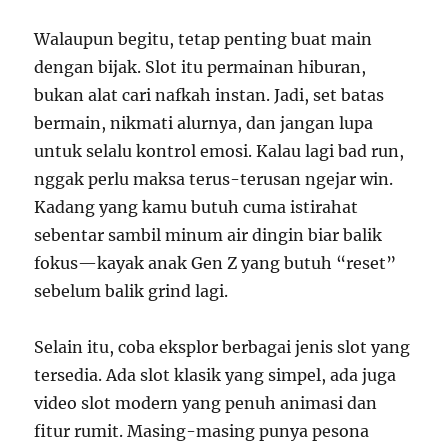
Walaupun begitu, tetap penting buat main
dengan bijak. Slot itu permainan hiburan,
bukan alat cari nafkah instan. Jadi, set batas
bermain, nikmati alurnya, dan jangan lupa
untuk selalu kontrol emosi. Kalau lagi bad run,
nggak perlu maksa terus-terusan ngejar win.
Kadang yang kamu butuh cuma istirahat
sebentar sambil minum air dingin biar balik
fokus—kayak anak Gen Z yang butuh “reset”
sebelum balik grind lagi.
Selain itu, coba eksplor berbagai jenis slot yang
tersedia. Ada slot klasik yang simpel, ada juga
video slot modern yang penuh animasi dan
fitur rumit. Masing-masing punya pesona