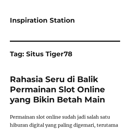
Inspiration Station
Tag:
Situs Tiger78
Rahasia Seru di Balik
Permainan Slot Online
yang Bikin Betah Main
Permainan slot online sudah jadi salah satu
hiburan digital yang paling digemari, terutama