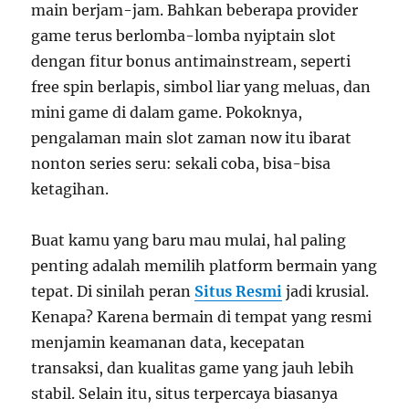
main berjam-jam. Bahkan beberapa provider
game terus berlomba-lomba nyiptain slot
dengan fitur bonus antimainstream, seperti
free spin berlapis, simbol liar yang meluas, dan
mini game di dalam game. Pokoknya,
pengalaman main slot zaman now itu ibarat
nonton series seru: sekali coba, bisa-bisa
ketagihan.
Buat kamu yang baru mau mulai, hal paling
penting adalah memilih platform bermain yang
tepat. Di sinilah peran
Situs Resmi
jadi krusial.
Kenapa? Karena bermain di tempat yang resmi
menjamin keamanan data, kecepatan
transaksi, dan kualitas game yang jauh lebih
stabil. Selain itu, situs terpercaya biasanya