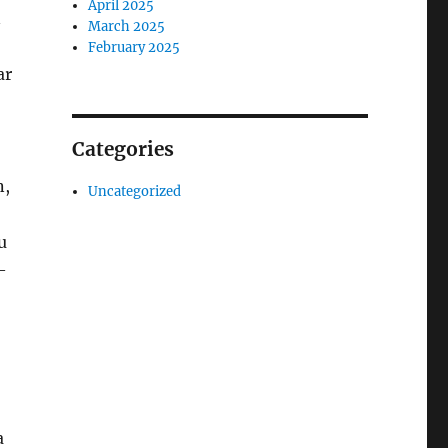
April 2025
n
March 2025
February 2025
ar
Categories
n,
Uncategorized
u
—
a