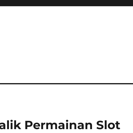
alik Permainan Slot