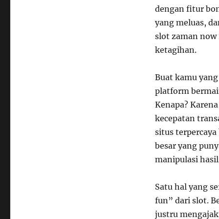
dengan fitur bon
yang meluas, d
slot zaman now i
ketagihan.
Buat kamu yang 
platform bermain
Kenapa? Karena
kecepatan transa
situs terpercay
besar yang punya
manipulasi hasil
Satu hal yang s
fun” dari slot. 
justru mengaja