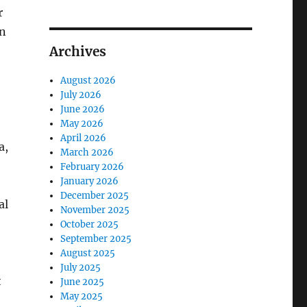
r
in
Archives
August 2026
July 2026
June 2026
May 2026
April 2026
a,
March 2026
February 2026
January 2026
December 2025
al
November 2025
October 2025
September 2025
August 2025
July 2025
t
June 2025
May 2025