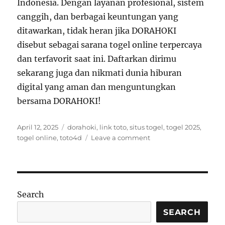
Indonesia. Dengan layanan profesional, sistem
canggih, dan berbagai keuntungan yang
ditawarkan, tidak heran jika DORAHOKI
disebut sebagai sarana togel online terpercaya
dan terfavorit saat ini. Daftarkan dirimu
sekarang juga dan nikmati dunia hiburan
digital yang aman dan menguntungkan
bersama DORAHOKI!
Posted
Tags
April 12, 2025
dorahoki
,
link toto
,
situs togel
,
togel 2025
,
on
on
togel online
,
toto4d
Leave a comment
DORAHOKI:
Revolusi
Sarana
Togel
Online
Search
dan
Gaming
SEARCH
Digital