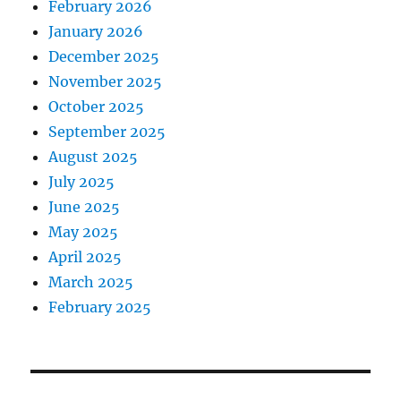
February 2026
January 2026
December 2025
November 2025
October 2025
September 2025
August 2025
July 2025
June 2025
May 2025
April 2025
March 2025
February 2025