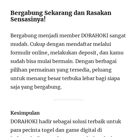
Bergabung Sekarang dan Rasakan
Sensasinya!
Bergabung menjadi member DORAHOKI sangat
mudah. Cukup dengan mendaftar melalui
formulir online, melakukan deposit, dan kamu
sudah bisa mulai bermain. Dengan berbagai
pilihan permainan yang tersedia, peluang
untuk menang besar terbuka lebar bagi siapa
saja yang bergabung.
Kesimpulan
DORAHOKI hadir sebagai solusi terbaik untuk
para pecinta togel dan game digital di