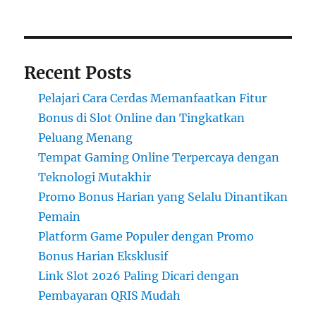
Terpercaya
Masa
Kini
Recent Posts
Pelajari Cara Cerdas Memanfaatkan Fitur
Bonus di Slot Online dan Tingkatkan
Peluang Menang
Tempat Gaming Online Terpercaya dengan
Teknologi Mutakhir
Promo Bonus Harian yang Selalu Dinantikan
Pemain
Platform Game Populer dengan Promo
Bonus Harian Eksklusif
Link Slot 2026 Paling Dicari dengan
Pembayaran QRIS Mudah