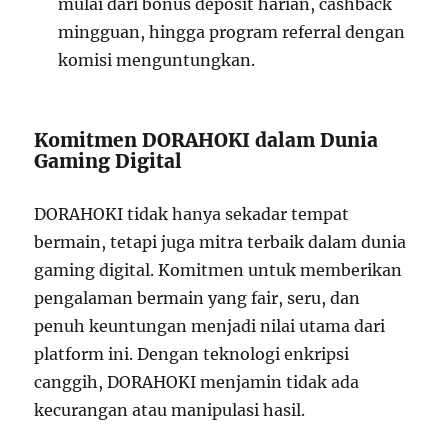
mulai dari bonus deposit harian, cashback
mingguan, hingga program referral dengan
komisi menguntungkan.
Komitmen DORAHOKI dalam Dunia
Gaming Digital
DORAHOKI tidak hanya sekadar tempat
bermain, tetapi juga mitra terbaik dalam dunia
gaming digital. Komitmen untuk memberikan
pengalaman bermain yang fair, seru, dan
penuh keuntungan menjadi nilai utama dari
platform ini. Dengan teknologi enkripsi
canggih, DORAHOKI menjamin tidak ada
kecurangan atau manipulasi hasil.