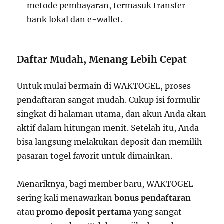
metode pembayaran, termasuk transfer
bank lokal dan e-wallet.
Daftar Mudah, Menang Lebih Cepat
Untuk mulai bermain di WAKTOGEL, proses
pendaftaran sangat mudah. Cukup isi formulir
singkat di halaman utama, dan akun Anda akan
aktif dalam hitungan menit. Setelah itu, Anda
bisa langsung melakukan deposit dan memilih
pasaran togel favorit untuk dimainkan.
Menariknya, bagi member baru, WAKTOGEL
sering kali menawarkan
bonus pendaftaran
atau
promo deposit pertama
yang sangat