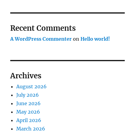
Recent Comments
A WordPress Commenter
on
Hello world!
Archives
August 2026
July 2026
June 2026
May 2026
April 2026
March 2026