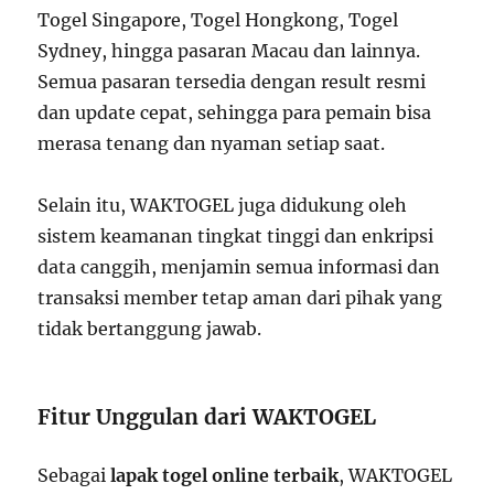
Togel Singapore, Togel Hongkong, Togel
Sydney, hingga pasaran Macau dan lainnya.
Semua pasaran tersedia dengan result resmi
dan update cepat, sehingga para pemain bisa
merasa tenang dan nyaman setiap saat.
Selain itu, WAKTOGEL juga didukung oleh
sistem keamanan tingkat tinggi dan enkripsi
data canggih, menjamin semua informasi dan
transaksi member tetap aman dari pihak yang
tidak bertanggung jawab.
Fitur Unggulan dari WAKTOGEL
Sebagai
lapak togel online terbaik
, WAKTOGEL