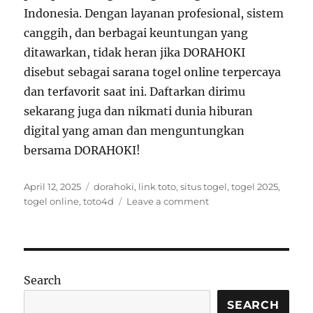
Indonesia. Dengan layanan profesional, sistem
canggih, dan berbagai keuntungan yang
ditawarkan, tidak heran jika DORAHOKI
disebut sebagai sarana togel online terpercaya
dan terfavorit saat ini. Daftarkan dirimu
sekarang juga dan nikmati dunia hiburan
digital yang aman dan menguntungkan
bersama DORAHOKI!
Posted
Tags
April 12, 2025
dorahoki
,
link toto
,
situs togel
,
togel 2025
,
on
on
togel online
,
toto4d
Leave a comment
DORAHOKI:
Revolusi
Sarana
Togel
Online
Search
dan
Gaming
SEARCH