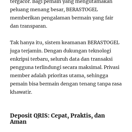
tergacor. Bagi pemain yang mengutamakan
peluang menang besar, BERASTOGEL
memberikan pengalaman bermain yang fair
dan transparan.
Tak hanya itu, sistem keamanan BERASTOGEL
juga terjamin. Dengan dukungan teknologi
enkripsi terbaru, seluruh data dan transaksi
pengguna terlindungi secara maksimal. Privasi
member adalah prioritas utama, sehingga
pemain bisa bermain dengan tenang tanpa rasa
khawatir.
Deposit QRIS: Cepat, Praktis, dan
Aman