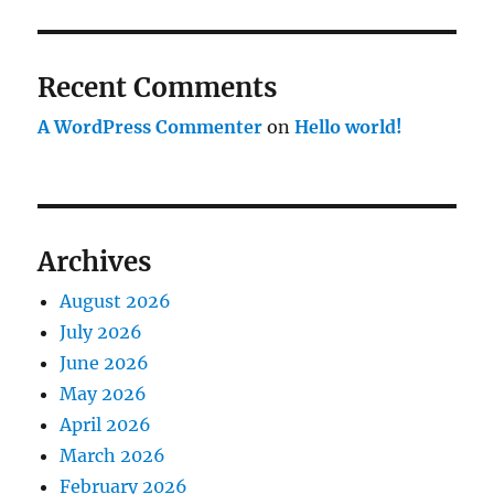
Recent Comments
A WordPress Commenter
on
Hello world!
Archives
August 2026
July 2026
June 2026
May 2026
April 2026
March 2026
February 2026