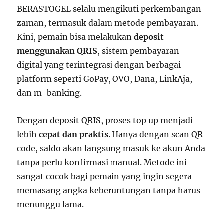
BERASTOGEL selalu mengikuti perkembangan
zaman, termasuk dalam metode pembayaran.
Kini, pemain bisa melakukan
deposit
menggunakan QRIS
, sistem pembayaran
digital yang terintegrasi dengan berbagai
platform seperti GoPay, OVO, Dana, LinkAja,
dan m-banking.
Dengan deposit QRIS, proses top up menjadi
lebih
cepat dan praktis
. Hanya dengan scan QR
code, saldo akan langsung masuk ke akun Anda
tanpa perlu konfirmasi manual. Metode ini
sangat cocok bagi pemain yang ingin segera
memasang angka keberuntungan tanpa harus
menunggu lama.