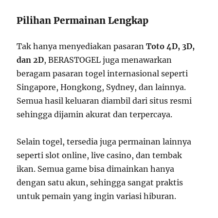
Pilihan Permainan Lengkap
Tak hanya menyediakan pasaran
Toto 4D, 3D,
dan 2D
, BERASTOGEL juga menawarkan
beragam pasaran togel internasional seperti
Singapore, Hongkong, Sydney, dan lainnya.
Semua hasil keluaran diambil dari situs resmi
sehingga dijamin akurat dan terpercaya.
Selain togel, tersedia juga permainan lainnya
seperti slot online, live casino, dan tembak
ikan. Semua game bisa dimainkan hanya
dengan satu akun, sehingga sangat praktis
untuk pemain yang ingin variasi hiburan.