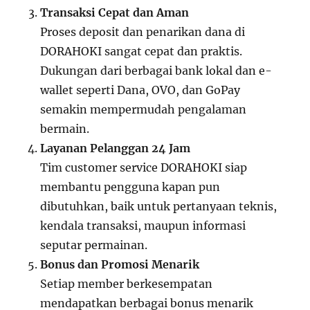
Transaksi Cepat dan Aman
Proses deposit dan penarikan dana di
DORAHOKI sangat cepat dan praktis.
Dukungan dari berbagai bank lokal dan e-
wallet seperti Dana, OVO, dan GoPay
semakin mempermudah pengalaman
bermain.
Layanan Pelanggan 24 Jam
Tim customer service DORAHOKI siap
membantu pengguna kapan pun
dibutuhkan, baik untuk pertanyaan teknis,
kendala transaksi, maupun informasi
seputar permainan.
Bonus dan Promosi Menarik
Setiap member berkesempatan
mendapatkan berbagai bonus menarik