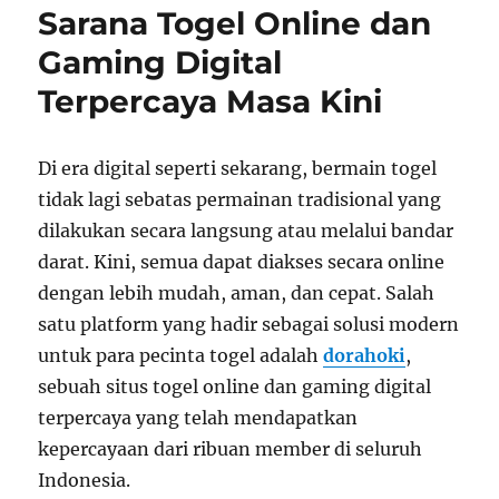
Terpercaya
Sarana Togel Online dan
dengan
Gaming Digital
Hadiah
Togel
Terpercaya Masa Kini
Terbesar
dan
Pelayanan
Di era digital seperti sekarang, bermain togel
24
Jam
tidak lagi sebatas permainan tradisional yang
dilakukan secara langsung atau melalui bandar
darat. Kini, semua dapat diakses secara online
dengan lebih mudah, aman, dan cepat. Salah
satu platform yang hadir sebagai solusi modern
untuk para pecinta togel adalah
dorahoki
,
sebuah situs togel online dan gaming digital
terpercaya yang telah mendapatkan
kepercayaan dari ribuan member di seluruh
Indonesia.