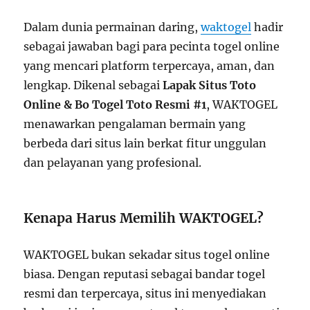
Terpercaya
2025
Dalam dunia permainan daring,
waktogel
hadir
sebagai jawaban bagi para pecinta togel online
yang mencari platform terpercaya, aman, dan
lengkap. Dikenal sebagai
Lapak Situs Toto
Online & Bo Togel Toto Resmi #1
, WAKTOGEL
menawarkan pengalaman bermain yang
berbeda dari situs lain berkat fitur unggulan
dan pelayanan yang profesional.
Kenapa Harus Memilih WAKTOGEL?
WAKTOGEL bukan sekadar situs togel online
biasa. Dengan reputasi sebagai bandar togel
resmi dan terpercaya, situs ini menyediakan