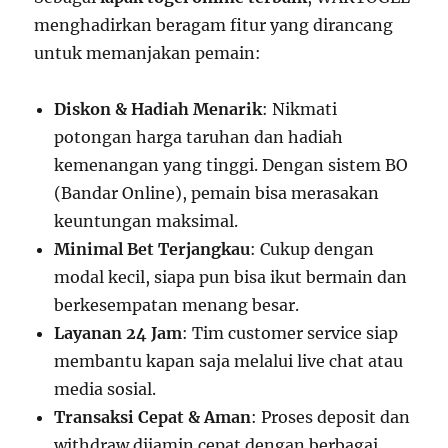
menghadirkan beragam fitur yang dirancang
untuk memanjakan pemain:
Diskon & Hadiah Menarik
: Nikmati
potongan harga taruhan dan hadiah
kemenangan yang tinggi. Dengan sistem BO
(Bandar Online), pemain bisa merasakan
keuntungan maksimal.
Minimal Bet Terjangkau
: Cukup dengan
modal kecil, siapa pun bisa ikut bermain dan
berkesempatan menang besar.
Layanan 24 Jam
: Tim customer service siap
membantu kapan saja melalui live chat atau
media sosial.
Transaksi Cepat & Aman
: Proses deposit dan
withdraw dijamin cepat dengan berbagai