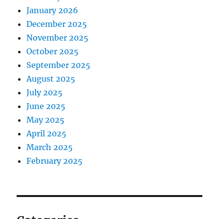
January 2026
December 2025
November 2025
October 2025
September 2025
August 2025
July 2025
June 2025
May 2025
April 2025
March 2025
February 2025