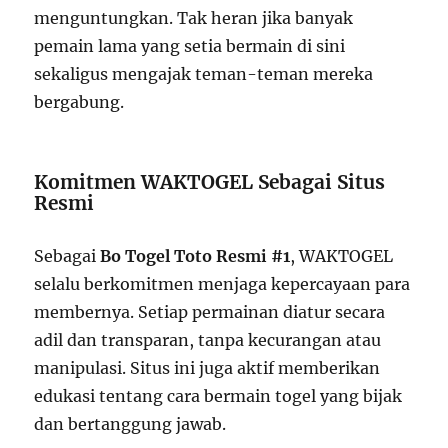
menguntungkan. Tak heran jika banyak
pemain lama yang setia bermain di sini
sekaligus mengajak teman-teman mereka
bergabung.
Komitmen WAKTOGEL Sebagai Situs
Resmi
Sebagai
Bo Togel Toto Resmi #1
, WAKTOGEL
selalu berkomitmen menjaga kepercayaan para
membernya. Setiap permainan diatur secara
adil dan transparan, tanpa kecurangan atau
manipulasi. Situs ini juga aktif memberikan
edukasi tentang cara bermain togel yang bijak
dan bertanggung jawab.