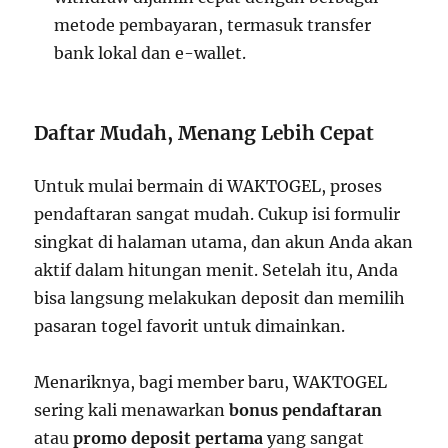
metode pembayaran, termasuk transfer
bank lokal dan e-wallet.
Daftar Mudah, Menang Lebih Cepat
Untuk mulai bermain di WAKTOGEL, proses
pendaftaran sangat mudah. Cukup isi formulir
singkat di halaman utama, dan akun Anda akan
aktif dalam hitungan menit. Setelah itu, Anda
bisa langsung melakukan deposit dan memilih
pasaran togel favorit untuk dimainkan.
Menariknya, bagi member baru, WAKTOGEL
sering kali menawarkan
bonus pendaftaran
atau
promo deposit pertama
yang sangat